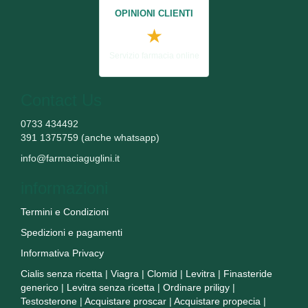
OPINIONI CLIENTI
★
Servizio farmacia online
Contact Us
0733 434492
391 1375759 (anche whatsapp)
info@farmaciaguglini.it
informazioni
Termini e Condizioni
Spedizioni e pagamenti
Informativa Privacy
Cialis senza ricetta
|
Viagra
|
Clomid
|
Levitra
|
Finasteride
generico
|
Levitra senza ricetta
|
Ordinare priligy
|
Testosterone
|
Acquistare proscar
|
Acquistare propecia
|