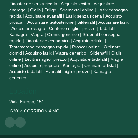
Finasteride senza ricetta
|
Acquisto levitra
|
Acquistare
androgel
|
Cialis
|
Priligy
|
Stromectol online
|
Lasix consegna
rapida
|
Acquistare avanafil
|
Lasix senza ricetta
|
Acquisto
proscar
|
Acquistare testosterone
|
Sildenafil
|
Acquistare lasix
|
Acquistare viagra
|
Cenforce miglior prezzo
|
Tadalafil
|
Kamagra
|
Viagra
|
Clomid generico
|
Sildenafil consegna
rapida
|
Finasteride economico
|
Acquisto orlistat
|
Testosterone consegna rapida
|
Proscar online
|
Ordinare
clomid
|
Acquisto lasix
|
Viagra generico
|
Sildenafil
|
Cialis
online
|
Levitra miglior prezzo
|
Acquistare tadalafil
|
Viagra
online
|
Acquisto propecia
|
Kamagra
|
Ordinare orlistat
|
Acquisto tadalafil
|
Avanafil miglior prezzo
|
Kamagra
generico
|
Location
Viale Europa, 151
62014 CORRIDONIA MC