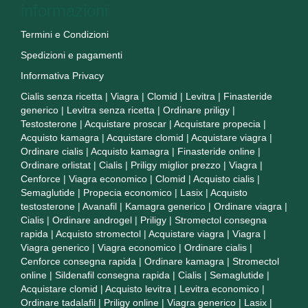
informazioni
Termini e Condizioni
Spedizioni e pagamenti
Informativa Privacy
Cialis senza ricetta
|
Viagra
|
Clomid
|
Levitra
|
Finasteride
generico
|
Levitra senza ricetta
|
Ordinare priligy
|
Testosterone
|
Acquistare proscar
|
Acquistare propecia
|
Acquisto kamagra
|
Acquistare clomid
|
Acquistare viagra
|
Ordinare cialis
|
Acquisto kamagra
|
Finasteride online
|
Ordinare orlistat
|
Cialis
|
Priligy miglior prezzo
|
Viagra
|
Cenforce
|
Viagra economico
|
Clomid
|
Acquisto cialis
|
Semaglutide
|
Propecia economico
|
Lasix
|
Acquisto
testosterone
|
Avanafil
|
Kamagra generico
|
Ordinare viagra
|
Cialis
|
Ordinare androgel
|
Priligy
|
Stromectol consegna
rapida
|
Acquisto stromectol
|
Acquistare viagra
|
Viagra
|
Viagra generico
|
Viagra economico
|
Ordinare cialis
|
Cenforce consegna rapida
|
Ordinare kamagra
|
Stromectol
online
|
Sildenafil consegna rapida
|
Cialis
|
Semaglutide
|
Acquistare clomid
|
Acquisto levitra
|
Levitra economico
|
Ordinare tadalafil
|
Priligy online
|
Viagra generico
|
Lasix
|