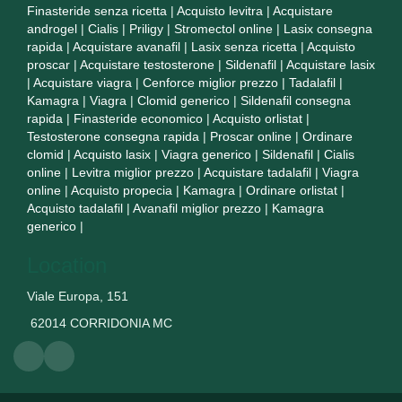
Finasteride senza ricetta
|
Acquisto levitra
|
Acquistare
androgel
|
Cialis
|
Priligy
|
Stromectol online
|
Lasix consegna
rapida
|
Acquistare avanafil
|
Lasix senza ricetta
|
Acquisto
proscar
|
Acquistare testosterone
|
Sildenafil
|
Acquistare lasix
|
Acquistare viagra
|
Cenforce miglior prezzo
|
Tadalafil
|
Kamagra
|
Viagra
|
Clomid generico
|
Sildenafil consegna
rapida
|
Finasteride economico
|
Acquisto orlistat
|
Testosterone consegna rapida
|
Proscar online
|
Ordinare
clomid
|
Acquisto lasix
|
Viagra generico
|
Sildenafil
|
Cialis
online
|
Levitra miglior prezzo
|
Acquistare tadalafil
|
Viagra
online
|
Acquisto propecia
|
Kamagra
|
Ordinare orlistat
|
Acquisto tadalafil
|
Avanafil miglior prezzo
|
Kamagra
generico
|
Location
Viale Europa, 151
62014 CORRIDONIA MC