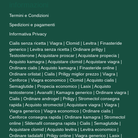
informazioni
Termini e Condizioni
Spedizioni e pagamenti
Informativa Privacy
Cialis senza ricetta
|
Viagra
|
Clomid
|
Levitra
|
Finasteride
generico
|
Levitra senza ricetta
|
Ordinare priligy
|
Testosterone
|
Acquistare proscar
|
Acquistare propecia
|
Acquisto kamagra
|
Acquistare clomid
|
Acquistare viagra
|
Ordinare cialis
|
Acquisto kamagra
|
Finasteride online
|
Ordinare orlistat
|
Cialis
|
Priligy miglior prezzo
|
Viagra
|
Cenforce
|
Viagra economico
|
Clomid
|
Acquisto cialis
|
Semaglutide
|
Propecia economico
|
Lasix
|
Acquisto
testosterone
|
Avanafil
|
Kamagra generico
|
Ordinare viagra
|
Cialis
|
Ordinare androgel
|
Priligy
|
Stromectol consegna
rapida
|
Acquisto stromectol
|
Acquistare viagra
|
Viagra
|
Viagra generico
|
Viagra economico
|
Ordinare cialis
|
Cenforce consegna rapida
|
Ordinare kamagra
|
Stromectol
online
|
Sildenafil consegna rapida
|
Cialis
|
Semaglutide
|
Acquistare clomid
|
Acquisto levitra
|
Levitra economico
|
Ordinare tadalafil
|
Priligy online
|
Viagra generico
|
Lasix
|