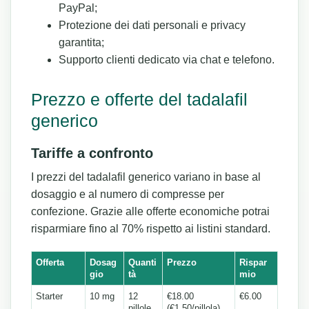
PayPal;
Protezione dei dati personali e privacy
garantita;
Supporto clienti dedicato via chat e telefono.
Prezzo e offerte del tadalafil
generico
Tariffe a confronto
I prezzi del tadalafil generico variano in base al
dosaggio e al numero di compresse per
confezione. Grazie alle offerte economiche potrai
risparmiare fino al 70% rispetto ai listini standard.
Offerta
Dosag
Quanti
Prezzo
Rispar
gio
tà
mio
Starter
10 mg
12
€18.00
€6.00
pillole
(€1.50/pillola)