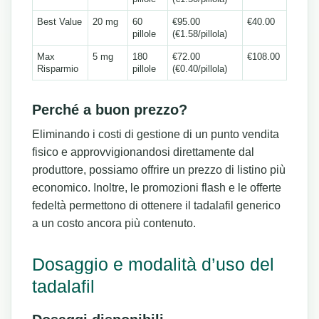
Best Value
20 mg
60
€95.00
€40.00
pillole
(€1.58/pillola)
Max
5 mg
180
€72.00
€108.00
Risparmio
pillole
(€0.40/pillola)
Perché a buon prezzo?
Eliminando i costi di gestione di un punto vendita
fisico e approvvigionandosi direttamente dal
produttore, possiamo offrire un prezzo di listino più
economico. Inoltre, le promozioni flash e le offerte
fedeltà permettono di ottenere il tadalafil generico
a un costo ancora più contenuto.
Dosaggio e modalità d’uso del
tadalafil