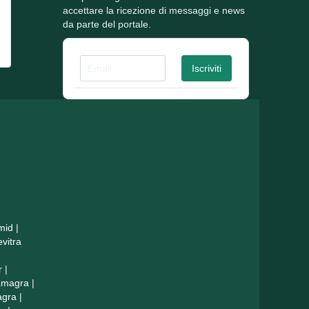
accettare la ricezione di messaggi e news
da parte del portale.
mid
|
evitra
r
|
amagra
|
agra
|