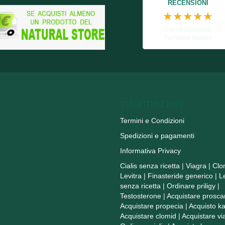
RECENSIONI
★★★★★
Clienti soddisfatti
Farmacia Guglini
informazioni
Termini e Condizioni
Spedizioni e pagamenti
Informativa Privacy
Cialis senza ricetta
|
Viagra
|
Clo
Levitra
|
Finasteride generico
|
L
senza ricetta
|
Ordinare priligy
|
Testosterone
|
Acquistare prosca
Acquistare propecia
|
Acquisto k
Acquistare clomid
|
Acquistare vi