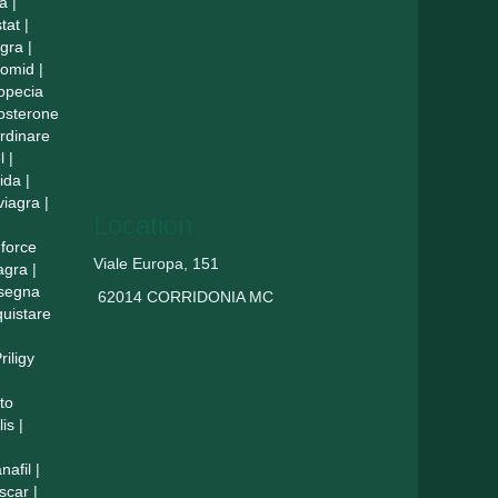
a
|
tat
|
agra
|
lomid
|
opecia
tosterone
rdinare
l
|
ida
|
viagra
|
Location
force
Viale Europa, 151
agra
|
nsegna
62014 CORRIDONIA MC
uistare
riligy
to
lis
|
nafil
|
scar
|