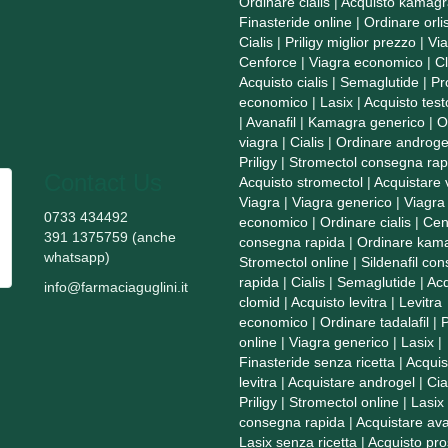
Ordinare cialis
|
Acquisto kamagr
Finasteride online
|
Ordinare orlis
Cialis
|
Priligy miglior prezzo
|
Vi
Cenforce
|
Viagra economico
|
C
Acquisto cialis
|
Semaglutide
|
Pr
economico
|
Lasix
|
Acquisto tes
|
Avanafil
|
Kamagra generico
|
O
viagra
|
Cialis
|
Ordinare androge
Priligy
|
Stromectol consegna rap
Contact Us
Acquisto stromectol
|
Acquistare 
Viagra
|
Viagra generico
|
Viagra
0733 434492
economico
|
Ordinare cialis
|
Cen
391 1375759 (anche
consegna rapida
|
Ordinare kam
whatsapp)
Stromectol online
|
Sildenafil co
rapida
|
Cialis
|
Semaglutide
|
Acq
info@farmaciaguglini.it
clomid
|
Acquisto levitra
|
Levitra
economico
|
Ordinare tadalafil
|
P
online
|
Viagra generico
|
Lasix
|
Finasteride senza ricetta
|
Acquis
levitra
|
Acquistare androgel
|
Cia
Priligy
|
Stromectol online
|
Lasix
consegna rapida
|
Acquistare ava
Lasix senza ricetta
|
Acquisto pro