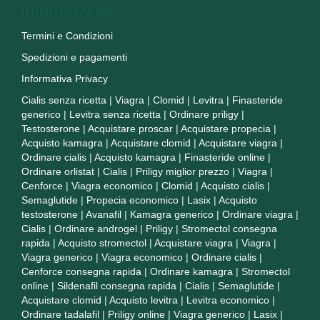
informazioni
Termini e Condizioni
Spedizioni e pagamenti
Informativa Privacy
Cialis senza ricetta
|
Viagra
|
Clomid
|
Levitra
|
Finasteride
generico
|
Levitra senza ricetta
|
Ordinare priligy
|
Testosterone
|
Acquistare proscar
|
Acquistare propecia
|
Acquisto kamagra
|
Acquistare clomid
|
Acquistare viagra
|
Ordinare cialis
|
Acquisto kamagra
|
Finasteride online
|
Ordinare orlistat
|
Cialis
|
Priligy miglior prezzo
|
Viagra
|
Cenforce
|
Viagra economico
|
Clomid
|
Acquisto cialis
|
Semaglutide
|
Propecia economico
|
Lasix
|
Acquisto
testosterone
|
Avanafil
|
Kamagra generico
|
Ordinare viagra
|
Cialis
|
Ordinare androgel
|
Priligy
|
Stromectol consegna
rapida
|
Acquisto stromectol
|
Acquistare viagra
|
Viagra
|
Viagra generico
|
Viagra economico
|
Ordinare cialis
|
Cenforce consegna rapida
|
Ordinare kamagra
|
Stromectol
online
|
Sildenafil consegna rapida
|
Cialis
|
Semaglutide
|
Acquistare clomid
|
Acquisto levitra
|
Levitra economico
|
Ordinare tadalafil
|
Priligy online
|
Viagra generico
|
Lasix
|