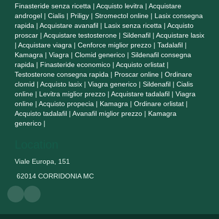
Finasteride senza ricetta
|
Acquisto levitra
|
Acquistare
androgel
|
Cialis
|
Priligy
|
Stromectol online
|
Lasix consegna
rapida
|
Acquistare avanafil
|
Lasix senza ricetta
|
Acquisto
proscar
|
Acquistare testosterone
|
Sildenafil
|
Acquistare lasix
|
Acquistare viagra
|
Cenforce miglior prezzo
|
Tadalafil
|
Kamagra
|
Viagra
|
Clomid generico
|
Sildenafil consegna
rapida
|
Finasteride economico
|
Acquisto orlistat
|
Testosterone consegna rapida
|
Proscar online
|
Ordinare
clomid
|
Acquisto lasix
|
Viagra generico
|
Sildenafil
|
Cialis
online
|
Levitra miglior prezzo
|
Acquistare tadalafil
|
Viagra
online
|
Acquisto propecia
|
Kamagra
|
Ordinare orlistat
|
Acquisto tadalafil
|
Avanafil miglior prezzo
|
Kamagra
generico
|
Location
Viale Europa, 151
62014 CORRIDONIA MC