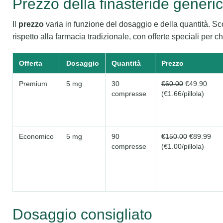
Prezzo della finasteride generi
Il
prezzo
varia in funzione del dosaggio e della quantità. Sc
rispetto alla farmacia tradizionale, con offerte speciali per 
Offerta
Dosaggio
Quantità
Prezzo
Premium
5 mg
30
€60.00
€49.90
compresse
(€1.66/pillola)
Economico
5 mg
90
€150.00
€89.99
compresse
(€1.00/pillola)
Dosaggio consigliato