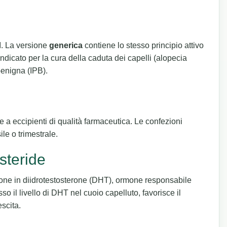
II. La versione
generica
contiene lo stesso principio attivo
Indicato per la cura della caduta dei capelli (alopecia
benigna (IPB).
 a eccipienti di qualità farmaceutica. Le confezioni
le o trimestrale.
steride
rone in diidrotestosterone (DHT), ormone responsabile
so il livello di DHT nel cuoio capelluto, favorisce il
scita.