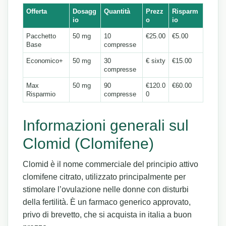
Offerta
Dosagg
Quantità
Prezz
Risparm
io
o
io
Pacchetto
50 mg
10
€25.00
€5.00
Base
compresse
Economico+
50 mg
30
€ sixty
€15.00
compresse
Max
50 mg
90
€120.0
€60.00
Risparmio
compresse
0
Informazioni generali sul
Clomid (Clomifene)
Clomid è il nome commerciale del principio attivo
clomifene citrato, utilizzato principalmente per
stimolare l’ovulazione nelle donne con disturbi
della fertilità. È un farmaco generico approvato,
privo di brevetto, che si acquista in italia a buon