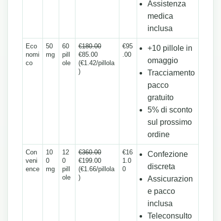
Assistenza
medica
inclusa
Eco
50
60
€180.00
€95
+10 pillole in
nomi
mg
pill
€85.00
.00
omaggio
co
ole
(€1.42/pillola
)
Tracciamento
pacco
gratuito
5% di sconto
sul prossimo
ordine
Con
10
12
€360.00
€16
Confezione
veni
0
0
€199.00
1.0
discreta
ence
mg
pill
(€1.66/pillola
0
ole
)
Assicurazion
e pacco
inclusa
Teleconsulto