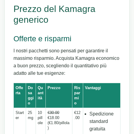
Prezzo del Kamagra
generico
Offerte e risparmi
I nostri pacchetti sono pensati per garantire il
massimo risparmio. Acquista Kamagra economico
a buon prezzo, scegliendo il quantitativo più
adatto alle tue esigenze:
Offe
Do
Qu
Prezzo
Ris
Vantaggi
rta
sa
ant
par
ggi
ità
mi
o
o
Start
25
10
€30.00
€12
Spedizione
er
mg
pill
€18.00
.00
standard
ole
(€1.80/pillola
)
gratuita