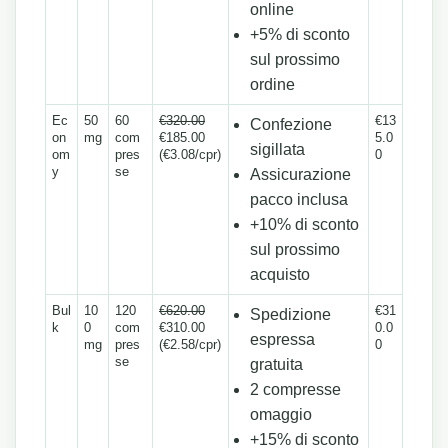
online
+5% di sconto
sul prossimo
ordine
Ec
50
60
€320.00
€13
Confezione
on
mg
com
€185.00
5.0
sigillata
om
pres
(€3.08/cpr)
0
y
se
Assicurazione
pacco inclusa
+10% di sconto
sul prossimo
acquisto
Bul
10
120
€620.00
€31
Spedizione
k
0
com
€310.00
0.0
espressa
mg
pres
(€2.58/cpr)
0
se
gratuita
2 compresse
omaggio
+15% di sconto