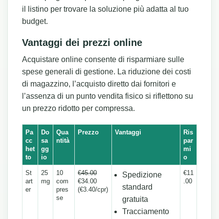
il listino per trovare la soluzione più adatta al tuo
budget.
Vantaggi dei prezzi online
Acquistare online consente di risparmiare sulle
spese generali di gestione. La riduzione dei costi
di magazzino, l’acquisto diretto dai fornitori e
l’assenza di un punto vendita fisico si riflettono su
un prezzo ridotto per compressa.
Pa
Do
Qua
Prezzo
Vantaggi
Ris
cc
sa
ntità
par
het
gg
mi
to
io
o
St
25
10
€45.00
€11
Spedizione
art
mg
com
€34.00
.00
standard
er
pres
(€3.40/cpr)
se
gratuita
Tracciamento