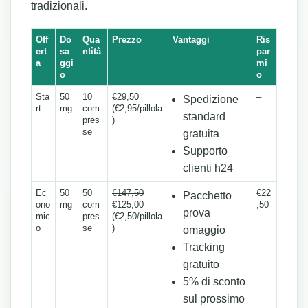
tradizionali.
Off
Do
Qua
Prezzo
Vantaggi
Ris
ert
sa
ntità
par
a
ggi
mi
o
o
Sta
50
10
€29,50
–
Spedizione
rt
mg
com
(€2,95/pillola
standard
pres
)
se
gratuita
Supporto
clienti h24
Ec
50
50
€147,50
€22
Pacchetto
ono
mg
com
€125,00
,50
prova
mic
pres
(€2,50/pillola
o
se
)
omaggio
Tracking
gratuito
5% di sconto
sul prossimo