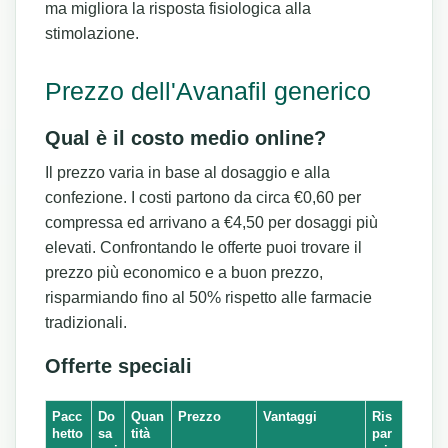
ma migliora la risposta fisiologica alla
stimolazione.
Prezzo dell'Avanafil generico
Qual è il costo medio online?
Il prezzo varia in base al dosaggio e alla
confezione. I costi partono da circa €0,60 per
compressa ed arrivano a €4,50 per dosaggi più
elevati. Confrontando le offerte puoi trovare il
prezzo più economico e a buon prezzo,
risparmiando fino al 50% rispetto alle farmacie
tradizionali.
Offerte speciali
Pacc
Do
Quan
Prezzo
Vantaggi
Ris
hetto
sa
tità
par