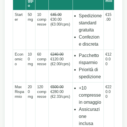
ggi
mio
o
Start
50
10
€45.00
€15
Spedizione
er
mg
comp
€30.00
.00
standard
resse
(€3.00/cprs)
gratuita
Confezion
e discreta
Econ
10
60
€240.00
€12
Pacchetto
omic
0
comp
€120.00
0.0
risparmio
o
mg
resse
(€2.00/cprs)
0
Priorità di
spedizione
Max
20
120
€500.00
€22
+10
Rispa
0
comp
€280.00
0.0
compresse
rmio
mg
resse
(€2.33/cprs)
0
in omaggio
Assicurazi
one
inclusa