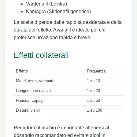
Vardenafil (Levitra)
Kamagra (Sildenafil generico)
La scelta dipende dalla rapidità desiderata e dalla
durata dell’effetto. Avanafil è ideale per chi
preferisce un’azione rapida e breve.
Effetti collaterali
Effetto
Frequenza
Mal di testa, vampate
1 su 10
Congestione nasale
1 su 20
Nausea, capogiri
1 su 50
Disturbi visivi
1 su 100
Per ridurre il rischio è importante attenersi al
dosaggio raccomandato ed evitare alcol in