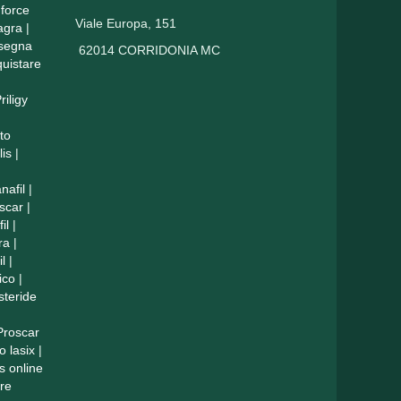
force
Viale Europa, 151
agra
|
nsegna
62014 CORRIDONIA MC
uistare
riligy
to
lis
|
nafil
|
scar
|
il
|
ra
|
il
|
ico
|
steride
Proscar
o lasix
|
is online
re