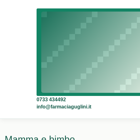
0733 434492
info@farmaciaguglini.it
Mamma e bimbo