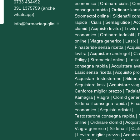
0733 434492
economico
|
Ordinare cialis
|
Cen
391 1375759 (anche
consegna rapida
|
Ordinare kam
whatsapp)
Stromectol online
|
Sildenafil co
rapida
|
Cialis
|
Semaglutide
|
Acq
info@farmaciaguglini.it
clomid
|
Acquisto levitra
|
Levitra
economico
|
Ordinare tadalafil
|
P
online
|
Viagra generico
|
Lasix
|
Finasteride senza ricetta
|
Acquis
levitra
|
Acquistare androgel
|
Cia
Priligy
|
Stromectol online
|
Lasix
consegna rapida
|
Acquistare ava
Lasix senza ricetta
|
Acquisto pro
Acquistare testosterone
|
Sildenaf
Acquistare lasix
|
Acquistare viag
Cenforce miglior prezzo
|
Tadalaf
Kamagra
|
Viagra
|
Clomid gener
Sildenafil consegna rapida
|
Fina
economico
|
Acquisto orlistat
|
Testosterone consegna rapida
|
online
|
Ordinare clomid
|
Acquist
Viagra generico
|
Sildenafil
|
Cial
|
Levitra miglior prezzo
|
Acquista