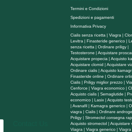
Termini e Condizioni
Spedizioni e pagamenti
Informativa Privacy
Cialis senza ricetta
|
Viagra
|
Clo
Levitra
|
Finasteride generico
|
L
senza ricetta
|
Ordinare priligy
|
Testosterone
|
Acquistare prosca
Acquistare propecia
|
Acquisto k
Acquistare clomid
|
Acquistare vi
Ordinare cialis
|
Acquisto kamagr
Finasteride online
|
Ordinare orlis
Cialis
|
Priligy miglior prezzo
|
Vi
Cenforce
|
Viagra economico
|
C
Acquisto cialis
|
Semaglutide
|
Pr
economico
|
Lasix
|
Acquisto tes
|
Avanafil
|
Kamagra generico
|
O
viagra
|
Cialis
|
Ordinare androge
Priligy
|
Stromectol consegna rap
Contact Us
Acquisto stromectol
|
Acquistare 
Viagra
|
Viagra generico
|
Viagra