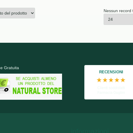
Nessun record 
e Gratuita
RECENSIONI
★★★★★
Clienti soddisfatti
Farmacia Guglini
informazioni