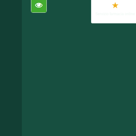
★
Servizio farmacia online