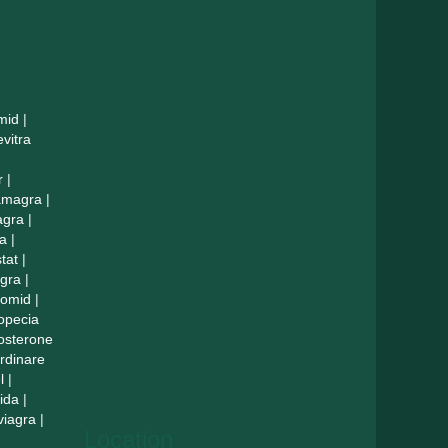
mid
|
evitra
r
|
amagra
|
agra
|
a
|
tat
|
agra
|
lomid
|
opecia
tosterone
rdinare
l
|
ida
|
viagra
|
Location