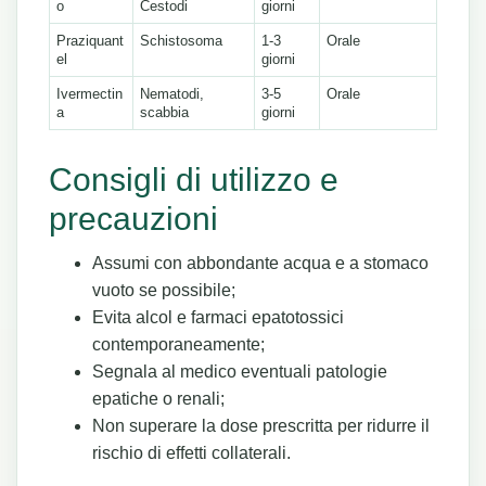
o
Cestodi
giorni
Praziquant
Schistosoma
1-3
Orale
el
giorni
Ivermectin
Nematodi,
3-5
Orale
a
scabbia
giorni
Consigli di utilizzo e
precauzioni
Assumi con abbondante acqua e a stomaco
vuoto se possibile;
Evita alcol e farmaci epatotossici
contemporaneamente;
Segnala al medico eventuali patologie
epatiche o renali;
Non superare la dose prescritta per ridurre il
rischio di effetti collaterali.