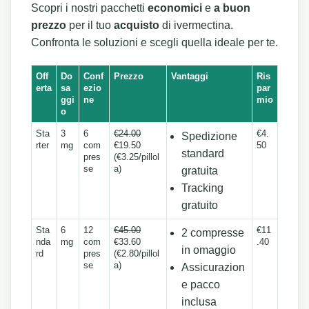
Scopri i nostri pacchetti
economici
e
a buon
prezzo
per il tuo
acquisto
di ivermectina.
Confronta le soluzioni e scegli quella ideale per te.
Off
Do
Conf
Prezzo
Vantaggi
Ris
erta
sa
ezio
par
ggi
ne
mio
o
Sta
3
6
€24.00
€4.
Spedizione
rter
mg
com
€19.50
50
standard
pres
(€3.25/pillol
se
a)
gratuita
Tracking
gratuito
Sta
6
12
€45.00
€11
2 compresse
nda
mg
com
€33.60
.40
in omaggio
rd
pres
(€2.80/pillol
se
a)
Assicurazion
e pacco
inclusa