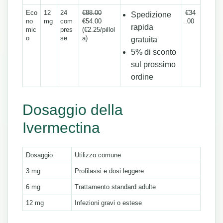
Eco
12
24
€88.00
€34
Spedizione
no
mg
com
€54.00
.00
rapida
mic
pres
(€2.25/pillol
o
se
a)
gratuita
5% di sconto
sul prossimo
ordine
Dosaggio della
Ivermectina
Dosaggio
Utilizzo comune
3 mg
Profilassi e dosi leggere
6 mg
Trattamento standard adulte
12 mg
Infezioni gravi o estese