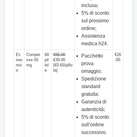
inclusa;
5% di sconto
sul prossimo
ordine;
Assistenza
medica h24.
Ec
Compre
60
€65.00
€26
Pacchetto
ono
sse 50
pil
€39.00
.00
prova
mic
mg
lol
(€0.65/pillo
o
e
la)
omaggio;
Spedizione
standard
gratuita;
Garanzia di
autenticità;
5% di sconto
sull’ordine
successivo.