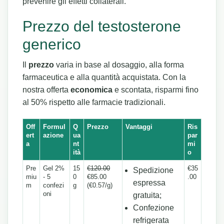
prevenire gli effetti collaterali.
Prezzo del testosterone
generico
Il
prezzo
varia in base al dosaggio, alla forma
farmaceutica e alla quantità acquistata. Con la
nostra offerta
economica
e scontata, risparmi fino
al 50% rispetto alle farmacie tradizionali.
Off
Formul
Q
Prezzo
Vantaggi
Ris
ert
azione
ua
par
a
nt
mi
ità
o
Pre
Gel 2%
15
€120.00
€35
Spedizione
miu
- 5
0
€85.00
.00
espressa
m
confezi
g
(€0.57/g)
oni
gratuita;
Confezione
refrigerata