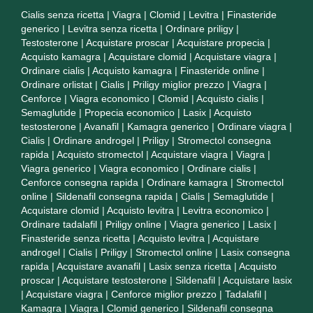
Cialis senza ricetta
|
Viagra
|
Clomid
|
Levitra
|
Finasteride
generico
|
Levitra senza ricetta
|
Ordinare priligy
|
Testosterone
|
Acquistare proscar
|
Acquistare propecia
|
Acquisto kamagra
|
Acquistare clomid
|
Acquistare viagra
|
Ordinare cialis
|
Acquisto kamagra
|
Finasteride online
|
Ordinare orlistat
|
Cialis
|
Priligy miglior prezzo
|
Viagra
|
Cenforce
|
Viagra economico
|
Clomid
|
Acquisto cialis
|
Semaglutide
|
Propecia economico
|
Lasix
|
Acquisto
testosterone
|
Avanafil
|
Kamagra generico
|
Ordinare viagra
|
Cialis
|
Ordinare androgel
|
Priligy
|
Stromectol consegna
rapida
|
Acquisto stromectol
|
Acquistare viagra
|
Viagra
|
Viagra generico
|
Viagra economico
|
Ordinare cialis
|
Cenforce consegna rapida
|
Ordinare kamagra
|
Stromectol
online
|
Sildenafil consegna rapida
|
Cialis
|
Semaglutide
|
Acquistare clomid
|
Acquisto levitra
|
Levitra economico
|
Ordinare tadalafil
|
Priligy online
|
Viagra generico
|
Lasix
|
Finasteride senza ricetta
|
Acquisto levitra
|
Acquistare
androgel
|
Cialis
|
Priligy
|
Stromectol online
|
Lasix consegna
rapida
|
Acquistare avanafil
|
Lasix senza ricetta
|
Acquisto
proscar
|
Acquistare testosterone
|
Sildenafil
|
Acquistare lasix
|
Acquistare viagra
|
Cenforce miglior prezzo
|
Tadalafil
|
Kamagra
|
Viagra
|
Clomid generico
|
Sildenafil consegna