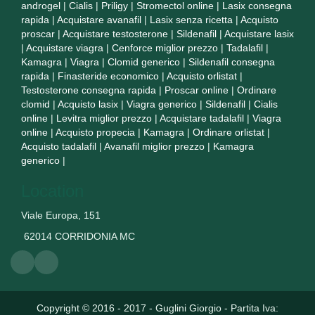
androgel
|
Cialis
|
Priligy
|
Stromectol online
|
Lasix consegna
rapida
|
Acquistare avanafil
|
Lasix senza ricetta
|
Acquisto
proscar
|
Acquistare testosterone
|
Sildenafil
|
Acquistare lasix
|
Acquistare viagra
|
Cenforce miglior prezzo
|
Tadalafil
|
Kamagra
|
Viagra
|
Clomid generico
|
Sildenafil consegna
rapida
|
Finasteride economico
|
Acquisto orlistat
|
Testosterone consegna rapida
|
Proscar online
|
Ordinare
clomid
|
Acquisto lasix
|
Viagra generico
|
Sildenafil
|
Cialis
online
|
Levitra miglior prezzo
|
Acquistare tadalafil
|
Viagra
online
|
Acquisto propecia
|
Kamagra
|
Ordinare orlistat
|
Acquisto tadalafil
|
Avanafil miglior prezzo
|
Kamagra
generico
|
Location
Viale Europa, 151
62014 CORRIDONIA MC
Copyright © 2016 - 2017 - Guglini Giorgio - Partita Iva: