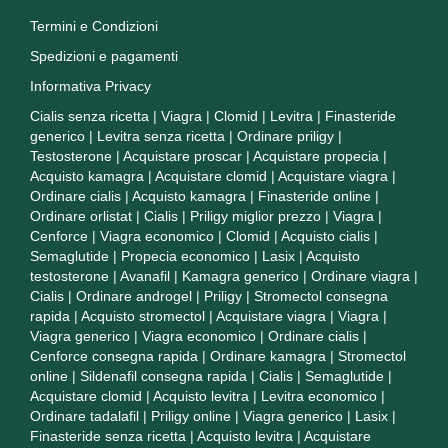
Termini e Condizioni
Spedizioni e pagamenti
Informativa Privacy
Cialis senza ricetta
|
Viagra
|
Clomid
|
Levitra
|
Finasteride
generico
|
Levitra senza ricetta
|
Ordinare priligy
|
Testosterone
|
Acquistare proscar
|
Acquistare propecia
|
Acquisto kamagra
|
Acquistare clomid
|
Acquistare viagra
|
Ordinare cialis
|
Acquisto kamagra
|
Finasteride online
|
Ordinare orlistat
|
Cialis
|
Priligy miglior prezzo
|
Viagra
|
Cenforce
|
Viagra economico
|
Clomid
|
Acquisto cialis
|
Semaglutide
|
Propecia economico
|
Lasix
|
Acquisto
testosterone
|
Avanafil
|
Kamagra generico
|
Ordinare viagra
|
Cialis
|
Ordinare androgel
|
Priligy
|
Stromectol consegna
rapida
|
Acquisto stromectol
|
Acquistare viagra
|
Viagra
|
Viagra generico
|
Viagra economico
|
Ordinare cialis
|
Cenforce consegna rapida
|
Ordinare kamagra
|
Stromectol
online
|
Sildenafil consegna rapida
|
Cialis
|
Semaglutide
|
Acquistare clomid
|
Acquisto levitra
|
Levitra economico
|
Ordinare tadalafil
|
Priligy online
|
Viagra generico
|
Lasix
|
Finasteride senza ricetta
|
Acquisto levitra
|
Acquistare