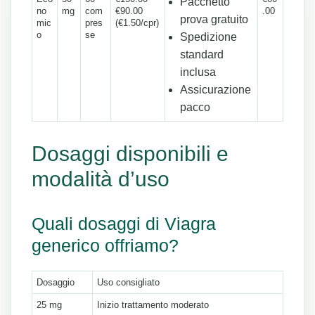
Pacchetto
no
mg
com
€90.00
.00
prova gratuito
mic
pres
(€1.50/cpr)
o
se
Spedizione
standard
inclusa
Assicurazione
pacco
Dosaggi disponibili e
modalità d’uso
Quali dosaggi di Viagra
generico offriamo?
Dosaggio
Uso consigliato
25 mg
Inizio trattamento moderato