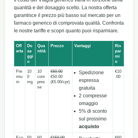
quantità e del dosaggio scelto. La nostra offerta
garantisce il prezzo più basso sul mercato per un
farmaco generico di comprovata qualità. Confronta
le nostre tariffe e scopri quanto puoi risparmiare.
Off
Do
Qua
Prezzo
Vantaggi
Ris
erta
sa
ntità
par
ggi
mi
o
o
Pre
10
10
€60.00
€10
Spedizione
miu
0
com
€50.00
.00
espressa
m
mg
pres
(€5.00/cpr)
se
gratuita
2 compresse
omaggio
5% di sconto
sul prossimo
acquisto
Eco
50
60
€150.00
€60