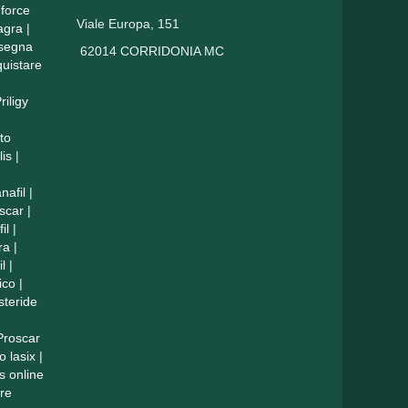
force
Viale Europa, 151
agra
|
nsegna
62014 CORRIDONIA MC
uistare
riligy
to
lis
|
nafil
|
scar
|
il
|
ra
|
il
|
ico
|
steride
Proscar
o lasix
|
is online
re