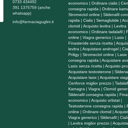
0733 434492
economico
|
Ordinare cialis
|
Cen
391 1375759 (anche
consegna rapida
|
Ordinare kam
whatsapp)
Stromectol online
|
Sildenafil co
rapida
|
Cialis
|
Semaglutide
|
Acq
info@farmaciaguglini.it
clomid
|
Acquisto levitra
|
Levitra
economico
|
Ordinare tadalafil
|
P
online
|
Viagra generico
|
Lasix
|
Finasteride senza ricetta
|
Acquis
levitra
|
Acquistare androgel
|
Cia
Priligy
|
Stromectol online
|
Lasix
consegna rapida
|
Acquistare ava
Lasix senza ricetta
|
Acquisto pro
Acquistare testosterone
|
Sildenaf
Acquistare lasix
|
Acquistare viag
Cenforce miglior prezzo
|
Tadalaf
Kamagra
|
Viagra
|
Clomid gener
Sildenafil consegna rapida
|
Fina
economico
|
Acquisto orlistat
|
Testosterone consegna rapida
|
online
|
Ordinare clomid
|
Acquist
Viagra generico
|
Sildenafil
|
Cial
|
Levitra miglior prezzo
|
Acquista