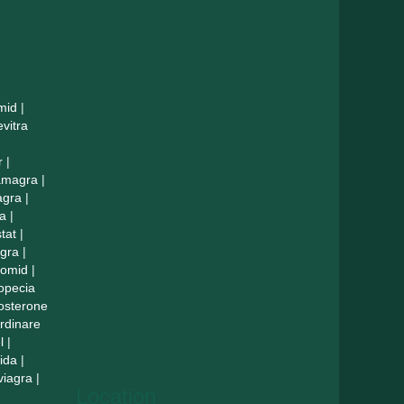
mid
|
evitra
r
|
amagra
|
agra
|
a
|
tat
|
agra
|
lomid
|
opecia
tosterone
rdinare
l
|
ida
|
viagra
|
Location