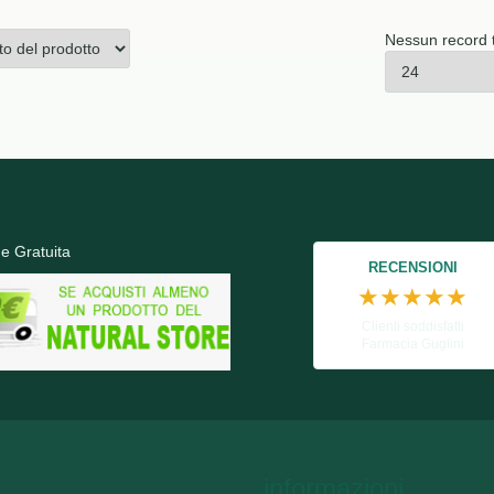
Nessun record 
e Gratuita
RECENSIONI
★★★★★
Clienti soddisfatti
Farmacia Guglini
informazioni