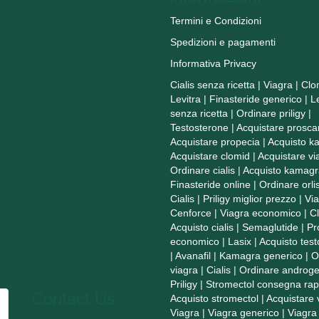
Termini e Condizioni
Spedizioni e pagamenti
Informativa Privacy
Cialis senza ricetta
|
Viagra
|
Clo
Levitra
|
Finasteride generico
|
L
senza ricetta
|
Ordinare priligy
|
Testosterone
|
Acquistare prosca
Acquistare propecia
|
Acquisto k
Acquistare clomid
|
Acquistare vi
Ordinare cialis
|
Acquisto kamagr
Finasteride online
|
Ordinare orlis
Cialis
|
Priligy miglior prezzo
|
Vi
Cenforce
|
Viagra economico
|
C
Acquisto cialis
|
Semaglutide
|
Pr
economico
|
Lasix
|
Acquisto tes
|
Avanafil
|
Kamagra generico
|
O
viagra
|
Cialis
|
Ordinare androge
Priligy
|
Stromectol consegna rap
Contact Us
Acquisto stromectol
|
Acquistare 
Viagra
|
Viagra generico
|
Viagra