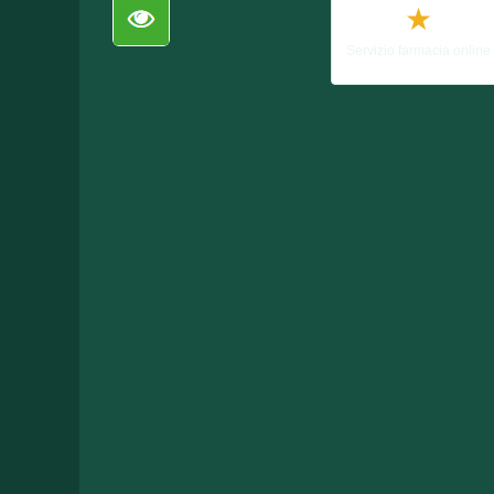
★
Servizio farmacia online