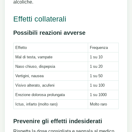
alcoliche.
Effetti collaterali
Possibili reazioni avverse
Effetto
Frequenza
Mal di testa, vampate
1 su 10
Naso chiuso, dispepsia
1 su 20
Vertigini, nausea
1 su 50
Visivo alterato, acufeni
1 su 100
Erezione dolorosa prolungata
1 su 1000
Ictus, infarto (molto raro)
Molto raro
Prevenire gli effetti indesiderati
Rispetta la dose consigliata e segnala al medico