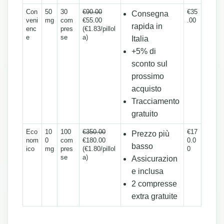
Con
50
30
€90.00
€35
Consegna
veni
mg
com
€55.00
.00
rapida in
enc
pres
(€1.83/pillol
e
se
a)
Italia
+5% di
sconto sul
prossimo
acquisto
Tracciamento
gratuito
Eco
10
100
€350.00
€17
Prezzo più
nom
0
com
€180.00
0.0
basso
ico
mg
pres
(€1.80/pillol
0
se
a)
Assicurazion
e inclusa
2 compresse
extra gratuite