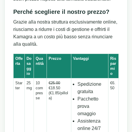
Perché scegliere il nostro prezzo?
Grazie alla nostra struttura esclusivamente online,
riusciamo a ridurre i costi di gestione e offrirti il
Kamagra a un costo più basso senza rinunciare
alla qualità.
Offe
Do
Qua
Prezzo
Vantaggi
Ris
rta
sa
ntità
par
gg
mi
io
o
Star
25
10
€25.00
€6.
Spedizione
ter
mg
com
€18.50
50
gratuita
pres
(€1.85/pillol
se
a)
Pacchetto
prova
omaggio
Assistenza
online 24/7