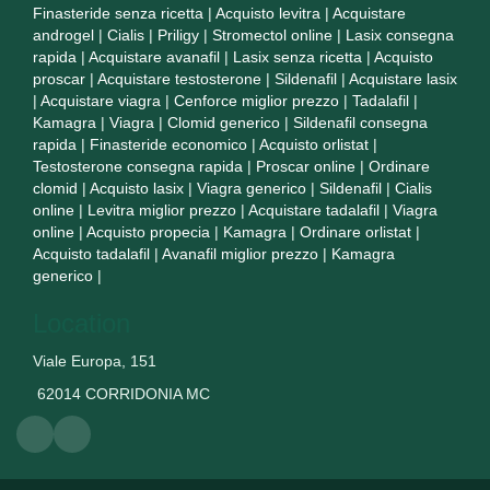
Finasteride senza ricetta
|
Acquisto levitra
|
Acquistare
androgel
|
Cialis
|
Priligy
|
Stromectol online
|
Lasix consegna
rapida
|
Acquistare avanafil
|
Lasix senza ricetta
|
Acquisto
proscar
|
Acquistare testosterone
|
Sildenafil
|
Acquistare lasix
|
Acquistare viagra
|
Cenforce miglior prezzo
|
Tadalafil
|
Kamagra
|
Viagra
|
Clomid generico
|
Sildenafil consegna
rapida
|
Finasteride economico
|
Acquisto orlistat
|
Testosterone consegna rapida
|
Proscar online
|
Ordinare
clomid
|
Acquisto lasix
|
Viagra generico
|
Sildenafil
|
Cialis
online
|
Levitra miglior prezzo
|
Acquistare tadalafil
|
Viagra
online
|
Acquisto propecia
|
Kamagra
|
Ordinare orlistat
|
Acquisto tadalafil
|
Avanafil miglior prezzo
|
Kamagra
generico
|
Location
Viale Europa, 151
62014 CORRIDONIA MC