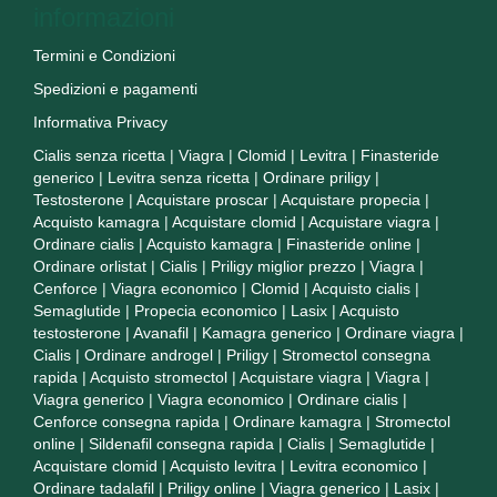
informazioni
Termini e Condizioni
Spedizioni e pagamenti
Informativa Privacy
Cialis senza ricetta
|
Viagra
|
Clomid
|
Levitra
|
Finasteride
generico
|
Levitra senza ricetta
|
Ordinare priligy
|
Testosterone
|
Acquistare proscar
|
Acquistare propecia
|
Acquisto kamagra
|
Acquistare clomid
|
Acquistare viagra
|
Ordinare cialis
|
Acquisto kamagra
|
Finasteride online
|
Ordinare orlistat
|
Cialis
|
Priligy miglior prezzo
|
Viagra
|
Cenforce
|
Viagra economico
|
Clomid
|
Acquisto cialis
|
Semaglutide
|
Propecia economico
|
Lasix
|
Acquisto
testosterone
|
Avanafil
|
Kamagra generico
|
Ordinare viagra
|
Cialis
|
Ordinare androgel
|
Priligy
|
Stromectol consegna
rapida
|
Acquisto stromectol
|
Acquistare viagra
|
Viagra
|
Viagra generico
|
Viagra economico
|
Ordinare cialis
|
Cenforce consegna rapida
|
Ordinare kamagra
|
Stromectol
online
|
Sildenafil consegna rapida
|
Cialis
|
Semaglutide
|
Acquistare clomid
|
Acquisto levitra
|
Levitra economico
|
Ordinare tadalafil
|
Priligy online
|
Viagra generico
|
Lasix
|