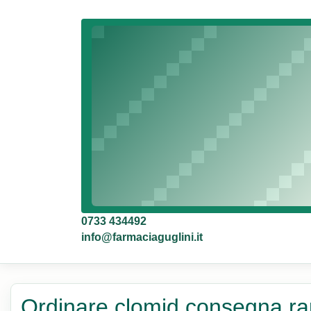
0733 434492
info@farmaciaguglini.it
Ordinare clomid consegna rap