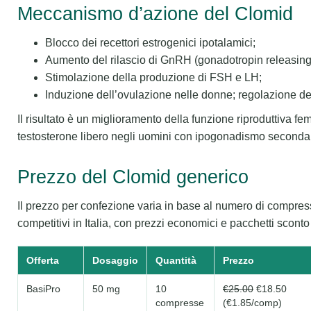
Meccanismo d’azione del Clomid
Blocco dei recettori estrogenici ipotalamici;
Aumento del rilascio di GnRH (gonadotropin releasin
Stimolazione della produzione di FSH e LH;
Induzione dell’ovulazione nelle donne; regolazione del
Il risultato è un miglioramento della funzione riproduttiva fe
testosterone libero negli uomini con ipogonadismo secondar
Prezzo del Clomid generico
Il prezzo per confezione varia in base al numero di compresse
competitivi in Italia, con prezzi economici e pacchetti sconto 
Offerta
Dosaggio
Quantità
Prezzo
BasiPro
50 mg
10
€25.00
€18.50
compresse
(€1.85/comp)