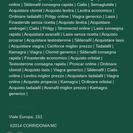
online
|
Sildenafil consegna rapida
|
Cialis
|
Semaglutide
|
Acquistare clomid
|
Acquisto levitra
|
Levitra economico
|
Ordinare tadalafil
|
Priligy online
|
Viagra generico
|
Lasix
|
Finasteride senza ricetta
|
Acquisto levitra
|
Acquistare
androgel
|
Cialis
|
Priligy
|
Stromectol online
|
Lasix consegna
rapida
|
Acquistare avanafil
|
Lasix senza ricetta
|
Acquisto
proscar
|
Acquistare testosterone
|
Sildenafil
|
Acquistare lasix
|
Acquistare viagra
|
Cenforce miglior prezzo
|
Tadalafil
|
Kamagra
|
Viagra
|
Clomid generico
|
Sildenafil consegna
rapida
|
Finasteride economico
|
Acquisto orlistat
|
Testosterone consegna rapida
|
Proscar online
|
Ordinare
clomid
|
Acquisto lasix
|
Viagra generico
|
Sildenafil
|
Cialis
online
|
Levitra miglior prezzo
|
Acquistare tadalafil
|
Viagra
online
|
Acquisto propecia
|
Kamagra
|
Ordinare orlistat
|
Acquisto tadalafil
|
Avanafil miglior prezzo
|
Kamagra
generico
|
Location
Viale Europa, 151
62014 CORRIDONIA MC