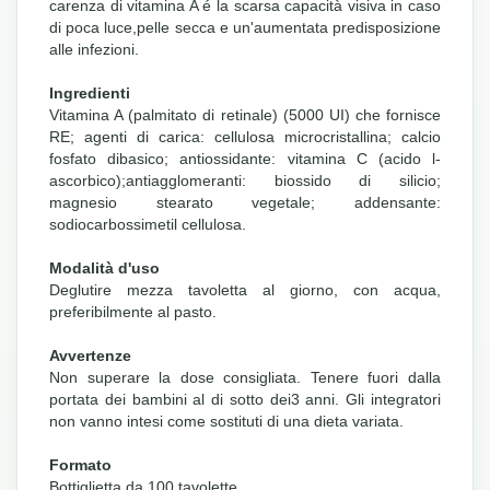
carenza di vitamina A é la scarsa capacità visiva in caso
di poca luce,pelle secca e un'aumentata predisposizione
alle infezioni.
Ingredienti
Vitamina A (palmitato di retinale) (5000 UI) che fornisce
RE; agenti di carica: cellulosa microcristallina; calcio
fosfato dibasico; antiossidante: vitamina C (acido l-
ascorbico);antiagglomeranti: biossido di silicio;
magnesio stearato vegetale; addensante:
sodiocarbossimetil cellulosa.
Modalità d'uso
Deglutire mezza tavoletta al giorno, con acqua,
preferibilmente al pasto.
Avvertenze
Non superare la dose consigliata. Tenere fuori dalla
portata dei bambini al di sotto dei3 anni. Gli integratori
non vanno intesi come sostituti di una dieta variata.
Formato
Bottiglietta da 100 tavolette.