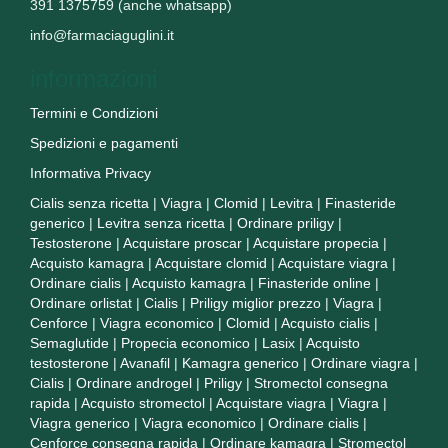
391 1375759 (anche whatsapp)
info@farmaciaguglini.it
informazioni
Termini e Condizioni
Spedizioni e pagamenti
Informativa Privacy
Cialis senza ricetta
|
Viagra
|
Clomid
|
Levitra
|
Finasteride
generico
|
Levitra senza ricetta
|
Ordinare priligy
|
Testosterone
|
Acquistare proscar
|
Acquistare propecia
|
Acquisto kamagra
|
Acquistare clomid
|
Acquistare viagra
|
Ordinare cialis
|
Acquisto kamagra
|
Finasteride online
|
Ordinare orlistat
|
Cialis
|
Priligy miglior prezzo
|
Viagra
|
Cenforce
|
Viagra economico
|
Clomid
|
Acquisto cialis
|
Semaglutide
|
Propecia economico
|
Lasix
|
Acquisto
testosterone
|
Avanafil
|
Kamagra generico
|
Ordinare viagra
|
Cialis
|
Ordinare androgel
|
Priligy
|
Stromectol consegna
rapida
|
Acquisto stromectol
|
Acquistare viagra
|
Viagra
|
Viagra generico
|
Viagra economico
|
Ordinare cialis
|
Cenforce consegna rapida
|
Ordinare kamagra
|
Stromectol