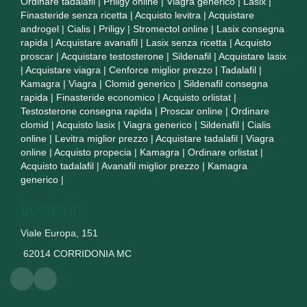
Ordinare tadalafil
|
Priligy online
|
Viagra generico
|
Lasix
|
Finasteride senza ricetta
|
Acquisto levitra
|
Acquistare
androgel
|
Cialis
|
Priligy
|
Stromectol online
|
Lasix consegna
rapida
|
Acquistare avanafil
|
Lasix senza ricetta
|
Acquisto
proscar
|
Acquistare testosterone
|
Sildenafil
|
Acquistare lasix
|
Acquistare viagra
|
Cenforce miglior prezzo
|
Tadalafil
|
Kamagra
|
Viagra
|
Clomid generico
|
Sildenafil consegna
rapida
|
Finasteride economico
|
Acquisto orlistat
|
Testosterone consegna rapida
|
Proscar online
|
Ordinare
clomid
|
Acquisto lasix
|
Viagra generico
|
Sildenafil
|
Cialis
online
|
Levitra miglior prezzo
|
Acquistare tadalafil
|
Viagra
online
|
Acquisto propecia
|
Kamagra
|
Ordinare orlistat
|
Acquisto tadalafil
|
Avanafil miglior prezzo
|
Kamagra
generico
|
Location
Viale Europa, 151
62014 CORRIDONIA MC