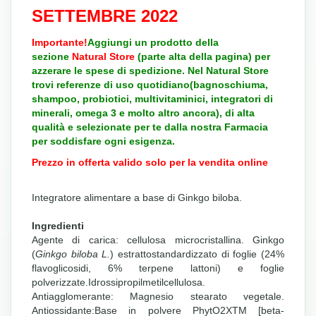
SETTEMBRE 2022
Importante!
Aggiungi un prodotto della
sezione
Natural Store
(parte alta della pagina) per
azzerare le spese di spedizione. Nel Natural Store
trovi referenze di uso quotidiano(bagnoschiuma,
shampoo, probiotici, multivitaminici, integratori di
minerali, omega 3 e molto altro ancora), di alta
qualità e selezionate per te dalla nostra Farmacia
per soddisfare ogni esigenza.
Prezzo in offerta valido solo per la vendita online
Integratore alimentare a base di Ginkgo biloba.
Ingredienti
Agente di carica: cellulosa microcristallina. Ginkgo
(
Ginkgo biloba L.
) estrattostandardizzato di foglie (24%
flavoglicosidi, 6% terpene lattoni) e foglie
polverizzate.Idrossipropilmetilcellulosa.
Antiagglomerante: Magnesio stearato vegetale.
Antiossidante:Base in polvere PhytO2XTM [beta-