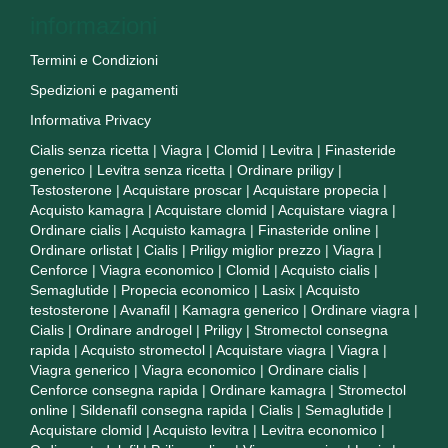
informazioni
Termini e Condizioni
Spedizioni e pagamenti
Informativa Privacy
Cialis senza ricetta
|
Viagra
|
Clomid
|
Levitra
|
Finasteride
generico
|
Levitra senza ricetta
|
Ordinare priligy
|
Testosterone
|
Acquistare proscar
|
Acquistare propecia
|
Acquisto kamagra
|
Acquistare clomid
|
Acquistare viagra
|
Ordinare cialis
|
Acquisto kamagra
|
Finasteride online
|
Ordinare orlistat
|
Cialis
|
Priligy miglior prezzo
|
Viagra
|
Cenforce
|
Viagra economico
|
Clomid
|
Acquisto cialis
|
Semaglutide
|
Propecia economico
|
Lasix
|
Acquisto
testosterone
|
Avanafil
|
Kamagra generico
|
Ordinare viagra
|
Cialis
|
Ordinare androgel
|
Priligy
|
Stromectol consegna
rapida
|
Acquisto stromectol
|
Acquistare viagra
|
Viagra
|
Viagra generico
|
Viagra economico
|
Ordinare cialis
|
Cenforce consegna rapida
|
Ordinare kamagra
|
Stromectol
online
|
Sildenafil consegna rapida
|
Cialis
|
Semaglutide
|
Acquistare clomid
|
Acquisto levitra
|
Levitra economico
|