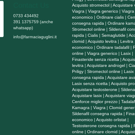
Contact Us
Acquisto stromectol
|
Acquistare 
Viagra
|
Viagra generico
|
Viagra
0733 434492
economico
|
Ordinare cialis
|
Cen
391 1375759 (anche
consegna rapida
|
Ordinare kam
whatsapp)
Stromectol online
|
Sildenafil co
rapida
|
Cialis
|
Semaglutide
|
Acq
info@farmaciaguglini.it
clomid
|
Acquisto levitra
|
Levitra
economico
|
Ordinare tadalafil
|
P
online
|
Viagra generico
|
Lasix
|
Finasteride senza ricetta
|
Acquis
levitra
|
Acquistare androgel
|
Cia
Priligy
|
Stromectol online
|
Lasix
consegna rapida
|
Acquistare ava
Lasix senza ricetta
|
Acquisto pro
Acquistare testosterone
|
Sildenaf
Acquistare lasix
|
Acquistare viag
Cenforce miglior prezzo
|
Tadalaf
Kamagra
|
Viagra
|
Clomid gener
Sildenafil consegna rapida
|
Fina
economico
|
Acquisto orlistat
|
Testosterone consegna rapida
|
online
|
Ordinare clomid
|
Acquist