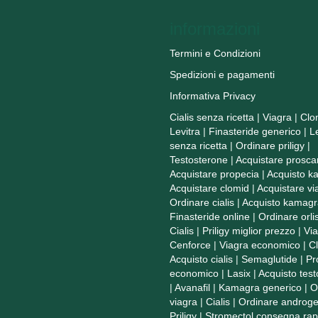
informazioni
Termini e Condizioni
Spedizioni e pagamenti
Informativa Privacy
Cialis senza ricetta
|
Viagra
|
Clo
Levitra
|
Finasteride generico
|
L
senza ricetta
|
Ordinare priligy
|
Testosterone
|
Acquistare prosca
Acquistare propecia
|
Acquisto k
Acquistare clomid
|
Acquistare vi
Ordinare cialis
|
Acquisto kamagr
Finasteride online
|
Ordinare orlis
Cialis
|
Priligy miglior prezzo
|
Vi
Cenforce
|
Viagra economico
|
C
Acquisto cialis
|
Semaglutide
|
Pr
economico
|
Lasix
|
Acquisto tes
|
Avanafil
|
Kamagra generico
|
O
viagra
|
Cialis
|
Ordinare androge
Priligy
|
Stromectol consegna rap