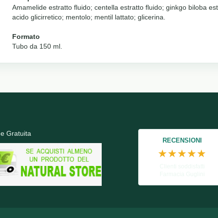
Amamelide estratto fluido; centella estratto fluido; ginkgo biloba estra
acido glicirretico; mentolo; mentil lattato; glicerina.
Formato
Tubo da 150 ml.
e Gratuita
RECENSIONI
★★★★★
Clienti soddisfatti
Farmacia Guglini