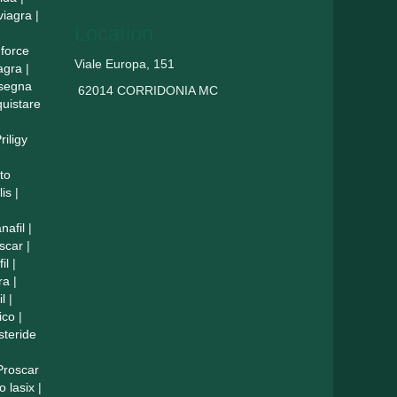
viagra
|
Location
force
Viale Europa, 151
agra
|
nsegna
62014 CORRIDONIA MC
uistare
riligy
to
lis
|
nafil
|
scar
|
il
|
ra
|
il
|
ico
|
steride
Proscar
o lasix
|