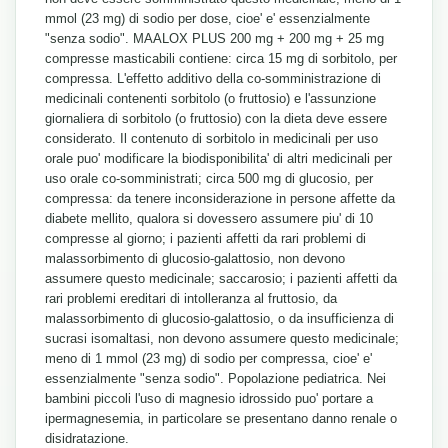
mmol (23 mg) di sodio per dose, cioe' e' essenzialmente
"senza sodio". MAALOX PLUS 200 mg + 200 mg + 25 mg
compresse masticabili contiene: circa 15 mg di sorbitolo, per
compressa. L'effetto additivo della co-somministrazione di
medicinali contenenti sorbitolo (o fruttosio) e l'assunzione
giornaliera di sorbitolo (o fruttosio) con la dieta deve essere
considerato. Il contenuto di sorbitolo in medicinali per uso
orale puo' modificare la biodisponibilita' di altri medicinali per
uso orale co-somministrati; circa 500 mg di glucosio, per
compressa: da tenere inconsiderazione in persone affette da
diabete mellito, qualora si dovessero assumere piu' di 10
compresse al giorno; i pazienti affetti da rari problemi di
malassorbimento di glucosio-galattosio, non devono
assumere questo medicinale; saccarosio; i pazienti affetti da
rari problemi ereditari di intolleranza al fruttosio, da
malassorbimento di glucosio-galattosio, o da insufficienza di
sucrasi isomaltasi, non devono assumere questo medicinale;
meno di 1 mmol (23 mg) di sodio per compressa, cioe' e'
essenzialmente "senza sodio". Popolazione pediatrica. Nei
bambini piccoli l'uso di magnesio idrossido puo' portare a
ipermagnesemia, in particolare se presentano danno renale o
disidratazione.