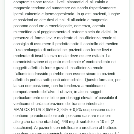
compromissione renale i livelli plasmatici di alluminio e
magnesio tendono ad aumentare causando rispettivamente
iperalluminemia e ipermagnesiemia. In questi pazienti, lunghe
esposizioni ad alte dosi di sali di alluminio e magnesio
possono condurre a encefalopatie, demenza, anemia
microcitica o al peggioramento di osteomalacia da dialisi. In
presenza di forme lievi e moderate di insufficienza renale si
consiglia di assumere il prodotto sotto il controllo del medico.
L'uso prolungato di antiacidi nei pazienti con forme lievi e
moderate di insufficienza renale deve essere evitato. La
somministrazione di questo medicinale e' controindicato nei
soggetti affetti da forme gravi di insufficienza renale.
L'alluminio idrossido potrebbe non essere sicuro in pazienti
affetti da porfiria sottoposti ademodialisi. Questo farmaco, per
la sua composizione, non ha tendenza a modificare il
comportamento dell'alvo. Tuttavia, in alcuni soggetti
particolarmente sensibili e per dosaggi elevati, e' possibile il
verificarsi di un'accelerazione del transito intestinale.
MAALOX PLUS 3,65%+ 3,25% + 0,5% sospensione orale
contiene: paraidrossibenzoati: possono causare reazioni
allergiche (anche ritardate); 448 mg di sorbitolo in 10 ml (2
cucchiaini). Ai pazienti con intolleranza ereditaria al fruttosio
non deve essere somministrato questo medicinale; meno di 1