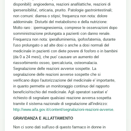
disponibili): angioedema, reazioni anafilattiche, reazioni di
ipersensibilita', orticaria, prurito. Patologie gastrointestinali;
non comuni: diarrea o stipsi; frequenza non nota: dolore
addominale. Disturbi del metabolismo e della nutrizione:
Molto raro : ipermagnesiemia, comprese le osservazioni dopo
somministrazione prolungata a pazienti con danno renale.
Frequenza non nota: iperalluminemia, ipofosfatemia, durante
l'uso prolungato o ad alte dosi o anche a dosi normali del
medicinale in pazienti con diete povere di fosforo o in bambini
(da 0 a 24 mesi), che puo' causare un aumento del
riassorbimento osseo, ipercalciuria, osteomalacia.
Segnalazione delle reazioni avverse sospette. La
segnalazione delle reazioni avverse sospette che si
verificano dopo l'autorizzazione del medicinale e' importante,
in quanto permette un monitoraggio continuo del rapporto
beneficio/rischio del medicinale. Agli operatori sanitari e'
richiesto di segnalare qualsiasi reazione avversa sospetta
tramite il sistema nazionale di segnalazione all'indirizzo:
http://www.aifa.gov.it/content/segnalazioni-reazioni-avverse
.
GRAVIDANZA E ALLATTAMENTO
Non ci sono dati sull'uso di questo farmaco in donne in