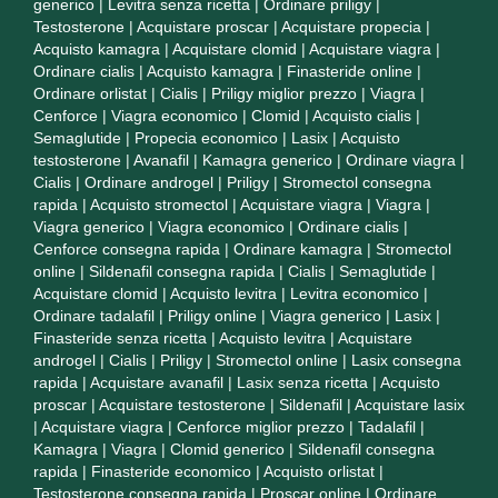
generico
|
Levitra senza ricetta
|
Ordinare priligy
|
Testosterone
|
Acquistare proscar
|
Acquistare propecia
|
Acquisto kamagra
|
Acquistare clomid
|
Acquistare viagra
|
Ordinare cialis
|
Acquisto kamagra
|
Finasteride online
|
Ordinare orlistat
|
Cialis
|
Priligy miglior prezzo
|
Viagra
|
Cenforce
|
Viagra economico
|
Clomid
|
Acquisto cialis
|
Semaglutide
|
Propecia economico
|
Lasix
|
Acquisto
testosterone
|
Avanafil
|
Kamagra generico
|
Ordinare viagra
|
Cialis
|
Ordinare androgel
|
Priligy
|
Stromectol consegna
rapida
|
Acquisto stromectol
|
Acquistare viagra
|
Viagra
|
Viagra generico
|
Viagra economico
|
Ordinare cialis
|
Cenforce consegna rapida
|
Ordinare kamagra
|
Stromectol
online
|
Sildenafil consegna rapida
|
Cialis
|
Semaglutide
|
Acquistare clomid
|
Acquisto levitra
|
Levitra economico
|
Ordinare tadalafil
|
Priligy online
|
Viagra generico
|
Lasix
|
Finasteride senza ricetta
|
Acquisto levitra
|
Acquistare
androgel
|
Cialis
|
Priligy
|
Stromectol online
|
Lasix consegna
rapida
|
Acquistare avanafil
|
Lasix senza ricetta
|
Acquisto
proscar
|
Acquistare testosterone
|
Sildenafil
|
Acquistare lasix
|
Acquistare viagra
|
Cenforce miglior prezzo
|
Tadalafil
|
Kamagra
|
Viagra
|
Clomid generico
|
Sildenafil consegna
rapida
|
Finasteride economico
|
Acquisto orlistat
|
Testosterone consegna rapida
|
Proscar online
|
Ordinare