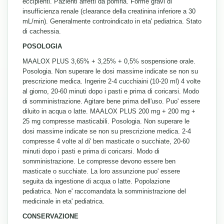
eccipienti. Pazienti affetti da porfiria. Forme gravi di
insufficienza renale (clearance della creatinina inferiore a 30
mL/min). Generalmente controindicato in eta' pediatrica. Stato
di cachessia.
POSOLOGIA
MAALOX PLUS 3,65% + 3,25% + 0,5% sospensione orale.
Posologia. Non superare le dosi massime indicate se non su
prescrizione medica. Ingerire 2-4 cucchiaini (10-20 ml) 4 volte
al giorno, 20-60 minuti dopo i pasti e prima di coricarsi. Modo
di somministrazione. Agitare bene prima dell'uso. Puo' essere
diluito in acqua o latte. MAALOX PLUS 200 mg + 200 mg +
25 mg compresse masticabili. Posologia. Non superare le
dosi massime indicate se non su prescrizione medica. 2-4
compresse 4 volte al di' ben masticate o succhiate, 20-60
minuti dopo i pasti e prima di coricarsi. Modo di
somministrazione. Le compresse devono essere ben
masticate o succhiate. La loro assunzione puo' essere
seguita da ingestione di acqua o latte. Popolazione
pediatrica. Non e' raccomandata la somministrazione del
medicinale in eta' pediatrica.
CONSERVAZIONE