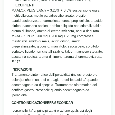
alluminio ossido, idrato; 200 mg; dimeticone 25 mg.
ECCIPIENTI
MAALOX PLUS 3,65% + 3,25% + 0,5% sospensione orale:
metilcellulosa, metile paraidrossibenzoato, propile
paraidrossibenzoato, carmellosa, idrossipropilcellulosa, acido
citrico, saccarina sodica, sorbitolo liquido non cristallizzabile,
aroma di limone, aroma di crema svizzera, acqua depurata.
MAALOX PLUS 200 mg + 200 mg + 25 mg compresse
masticabili:amido di mais, acido citrico, amido
pregelatinizzato, glucosio, mannitolo, saccarosio, sorbitolo,
sorbitolo liquido non cristallizzabile, talco, magnesio stearato,
saccarina sodica, aroma di limone, aroma di crema svizzera,
E 172.
INDICAZIONI
Trattamento sintomatico dell'iperacidita' (inclusi bruciore e
dolore)anche in caso di esofagiti, e dell'iperacidita' quando
accompagnata da dispepsia. Trattamento sintomatico del
gonfiore gastro-intestinale quando accompagnato da
iperacidita'.
CONTROINDICAZIONI/EFF.SECONDAR
Ipersensibilita' ai principi attivi o ad uno qualsiasi degli