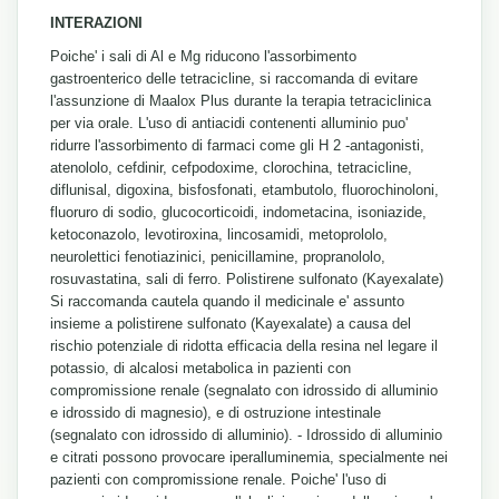
INTERAZIONI
Poiche' i sali di Al e Mg riducono l'assorbimento
gastroenterico delle tetracicline, si raccomanda di evitare
l'assunzione di Maalox Plus durante la terapia tetraciclinica
per via orale. L'uso di antiacidi contenenti alluminio puo'
ridurre l'assorbimento di farmaci come gli H 2 -antagonisti,
atenololo, cefdinir, cefpodoxime, clorochina, tetracicline,
diflunisal, digoxina, bisfosfonati, etambutolo, fluorochinoloni,
fluoruro di sodio, glucocorticoidi, indometacina, isoniazide,
ketoconazolo, levotiroxina, lincosamidi, metoprololo,
neurolettici fenotiazinici, penicillamine, propranololo,
rosuvastatina, sali di ferro. Polistirene sulfonato (Kayexalate)
Si raccomanda cautela quando il medicinale e' assunto
insieme a polistirene sulfonato (Kayexalate) a causa del
rischio potenziale di ridotta efficacia della resina nel legare il
potassio, di alcalosi metabolica in pazienti con
compromissione renale (segnalato con idrossido di alluminio
e idrossido di magnesio), e di ostruzione intestinale
(segnalato con idrossido di alluminio). - Idrossido di alluminio
e citrati possono provocare iperalluminemia, specialmente nei
pazienti con compromissione renale. Poiche' l'uso di