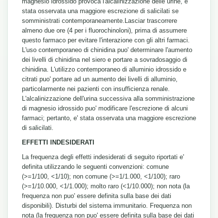
magnesio idrossido provoca l'alcalinizzazione delle urine, e'
stata osservata una maggiore escrezione di salicilati se
somministrati contemporaneamente.Lasciar trascorrere
almeno due ore (4 per i fluorochinoloni), prima di assumere
questo farmaco per evitare l'interazione con gli altri farmaci.
L'uso contemporaneo di chinidina puo' determinare l'aumento
dei livelli di chinidina nel siero e portare a sovradosaggio di
chinidina. L'utilizzo contemporaneo di alluminio idrossido e
citrati puo' portare ad un aumento dei livelli di alluminio,
particolarmente nei pazienti con insufficienza renale.
L'alcalinizzazione dell'urina successiva alla somministrazione
di magnesio idrossido puo' modificare l'escrezione di alcuni
farmaci; pertanto, e' stata osservata una maggiore escrezione
di salicilati.
EFFETTI INDESIDERATI
La frequenza degli effetti indesiderati di seguito riportati e'
definita utilizzando le seguenti convenzioni: comune
(>=1/100, <1/10); non comune (>=1/1.000, <1/100); raro
(>=1/10.000, <1/1.000); molto raro (<1/10.000); non nota (la
frequenza non puo' essere definita sulla base dei dati
disponibili). Disturbi del sistema immunitario. Frequenza non
nota (la frequenza non puo' essere definita sulla base dei dati