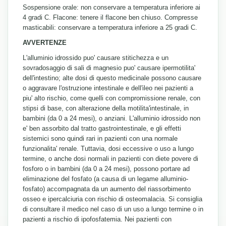
Sospensione orale: non conservare a temperatura inferiore ai
4 gradi C. Flacone: tenere il flacone ben chiuso. Compresse
masticabili: conservare a temperatura inferiore a 25 gradi C.
AVVERTENZE
L'alluminio idrossido puo' causare stitichezza e un
sovradosaggio di sali di magnesio puo' causare ipermotilita'
dell'intestino; alte dosi di questo medicinale possono causare
o aggravare l'ostruzione intestinale e dell'ileo nei pazienti a
piu' alto rischio, come quelli con compromissione renale, con
stipsi di base, con alterazione della motilita'intestinale, in
bambini (da 0 a 24 mesi), o anziani. L'alluminio idrossido non
e' ben assorbito dal tratto gastrointestinale, e gli effetti
sistemici sono quindi rari in pazienti con una normale
funzionalita' renale. Tuttavia, dosi eccessive o uso a lungo
termine, o anche dosi normali in pazienti con diete povere di
fosforo o in bambini (da 0 a 24 mesi), possono portare ad
eliminazione del fosfato (a causa di un legame alluminio-
fosfato) accompagnata da un aumento del riassorbimento
osseo e ipercalciuria con rischio di osteomalacia. Si consiglia
di consultare il medico nel caso di un uso a lungo termine o in
pazienti a rischio di ipofosfatemia. Nei pazienti con