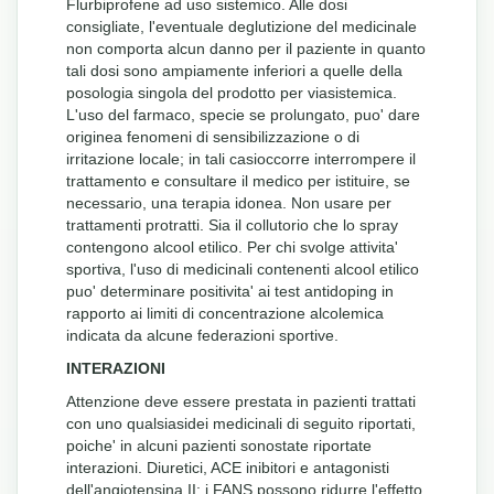
Flurbiprofene ad uso sistemico. Alle dosi
consigliate, l'eventuale deglutizione del medicinale
non comporta alcun danno per il paziente in quanto
tali dosi sono ampiamente inferiori a quelle della
posologia singola del prodotto per viasistemica.
L'uso del farmaco, specie se prolungato, puo' dare
originea fenomeni di sensibilizzazione o di
irritazione locale; in tali casioccorre interrompere il
trattamento e consultare il medico per istituire, se
necessario, una terapia idonea. Non usare per
trattamenti protratti. Sia il collutorio che lo spray
contengono alcool etilico. Per chi svolge attivita'
sportiva, l'uso di medicinali contenenti alcool etilico
puo' determinare positivita' ai test antidoping in
rapporto ai limiti di concentrazione alcolemica
indicata da alcune federazioni sportive.
INTERAZIONI
Attenzione deve essere prestata in pazienti trattati
con uno qualsiasidei medicinali di seguito riportati,
poiche' in alcuni pazienti sonostate riportate
interazioni. Diuretici, ACE inibitori e antagonisti
dell'angiotensina II: i FANS possono ridurre l'effetto