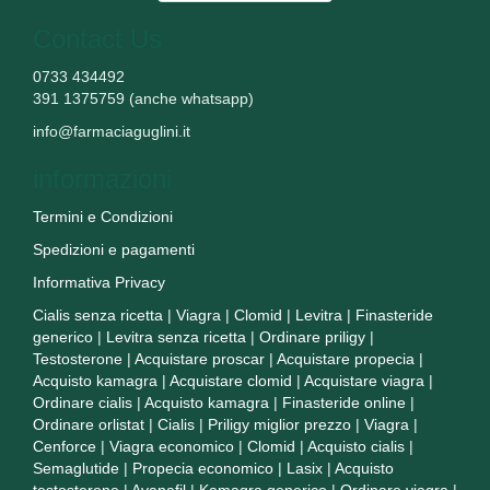
Contact Us
0733 434492
391 1375759 (anche whatsapp)
info@farmaciaguglini.it
informazioni
Termini e Condizioni
Spedizioni e pagamenti
Informativa Privacy
Cialis senza ricetta
|
Viagra
|
Clomid
|
Levitra
|
Finasteride
generico
|
Levitra senza ricetta
|
Ordinare priligy
|
Testosterone
|
Acquistare proscar
|
Acquistare propecia
|
Acquisto kamagra
|
Acquistare clomid
|
Acquistare viagra
|
Ordinare cialis
|
Acquisto kamagra
|
Finasteride online
|
Ordinare orlistat
|
Cialis
|
Priligy miglior prezzo
|
Viagra
|
Cenforce
|
Viagra economico
|
Clomid
|
Acquisto cialis
|
Semaglutide
|
Propecia economico
|
Lasix
|
Acquisto
testosterone
|
Avanafil
|
Kamagra generico
|
Ordinare viagra
|