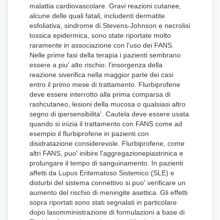
malattia cardiovascolare. Gravi reazioni cutanee,
alcune delle quali fatali, includenti dermatite
esfoliativa, sindrome di Stevens-Johnson e necrolisi
tossica epidermica, sono state riportate molto
raramente in associazione con l'uso dei FANS.
Nelle prime fasi della terapia i pazienti sembrano
essere a piu' alto rischio: l'insorgenza della
reazione siverifica nella maggior parte dei casi
entro il primo mese di trattamento. Flurbiprofene
deve essere interrotto alla prima comparsa di
rashcutaneo, lesioni della mucosa o qualsiasi altro
segno di ipersensibilita'. Cautela deve essere usata
quando si inizia il trattamento con FANS come ad
esempio il flurbiprofene in pazienti con
disidratazione considerevole. Flurbiprofene, come
altri FANS, puo' inibire l'aggregazionepiastrinica e
prolungare il tempo di sanguinamento. In pazienti
affetti da Lupus Eritematoso Sistemico (SLE) e
disturbi del sistema connettivo si puo' verificare un
aumento del rischio di meningite asettica. Gli effetti
sopra riportati sono stati segnalati in particolare
dopo lasomministrazione di formulazioni a base di