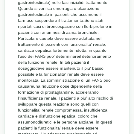
gastrointestinale) nelle fasi inizialidi trattamento.
Quando si verifica emorragia o ulcerazione
gastrointestinale in pazienti che assumono il
farmaco sospendere il trattamento.Sono stati
riportati casi di broncospasmo con flurbiprofene in
pazienti con anamnesi di asma bronchiale.
Particolare cautela deve essere adottata nel
trattamento di pazienti con funzionalita' renale,
cardiaca oepatica fortemente ridotta, in quanto
l'uso dei FANS puo' determinareil deterioramento
della funzione renale. In tali pazienti il
dosaggiodeve essere mantenuto il piu' basso
possibile e la funzionalita' renale deve essere
monitorata. La somministrazione di un FANS puo'
causareuna riduzione dose dipendente della
formazione di prostaglandine, accelerando
l'insufficienza renale. I pazienti a piu' alto rischio di
sviluppare questa reazione sono quelli con
funzionalita' renale compromessa, insufficienza
cardiaca e disfunzione epatica, coloro che
assumonodiuretici e le persone anziane. In questi
pazienti la funzionalita' renale deve essere
monitorata. Un adeguato monitoraggio ed