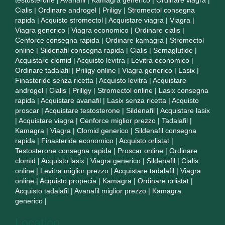
Cialis
|
Ordinare androgel
|
Priligy
|
Stromectol consegna
rapida
|
Acquisto stromectol
|
Acquistare viagra
|
Viagra
|
Viagra generico
|
Viagra economico
|
Ordinare cialis
|
Cenforce consegna rapida
|
Ordinare kamagra
|
Stromectol
online
|
Sildenafil consegna rapida
|
Cialis
|
Semaglutide
|
Acquistare clomid
|
Acquisto levitra
|
Levitra economico
|
Ordinare tadalafil
|
Priligy online
|
Viagra generico
|
Lasix
|
Finasteride senza ricetta
|
Acquisto levitra
|
Acquistare
androgel
|
Cialis
|
Priligy
|
Stromectol online
|
Lasix consegna
rapida
|
Acquistare avanafil
|
Lasix senza ricetta
|
Acquisto
proscar
|
Acquistare testosterone
|
Sildenafil
|
Acquistare lasix
|
Acquistare viagra
|
Cenforce miglior prezzo
|
Tadalafil
|
Kamagra
|
Viagra
|
Clomid generico
|
Sildenafil consegna
rapida
|
Finasteride economico
|
Acquisto orlistat
|
Testosterone consegna rapida
|
Proscar online
|
Ordinare
clomid
|
Acquisto lasix
|
Viagra generico
|
Sildenafil
|
Cialis
online
|
Levitra miglior prezzo
|
Acquistare tadalafil
|
Viagra
online
|
Acquisto propecia
|
Kamagra
|
Ordinare orlistat
|
Acquisto tadalafil
|
Avanafil miglior prezzo
|
Kamagra
generico
|
Location