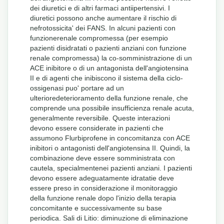
dei diuretici e di altri farmaci antiipertensivi. I
diuretici possono anche aumentare il rischio di
nefrotossicita' dei FANS. In alcuni pazienti con
funzionerenale compromessa (per esempio
pazienti disidratati o pazienti anziani con funzione
renale compromessa) la co-somministrazione di un
ACE inibitore o di un antagonista dell'angiotensina
II e di agenti che inibiscono il sistema della ciclo-
ossigenasi puo' portare ad un
ulterioredeterioramento della funzione renale, che
comprende una possibile insufficienza renale acuta,
generalmente reversibile. Queste interazioni
devono essere considerate in pazienti che
assumono Flurbiprofene in concomitanza con ACE
inibitori o antagonisti dell'angiotensina II. Quindi, la
combinazione deve essere somministrata con
cautela, specialmentenei pazienti anziani. I pazienti
devono essere adeguatamente idratatie deve
essere preso in considerazione il monitoraggio
della funzione renale dopo l'inizio della terapia
concomitante e successivamente su base
periodica. Sali di Litio: diminuzione di eliminazione