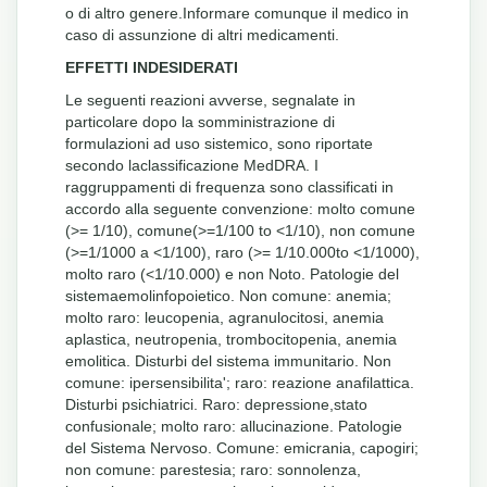
o di altro genere.Informare comunque il medico in
caso di assunzione di altri medicamenti.
EFFETTI INDESIDERATI
Le seguenti reazioni avverse, segnalate in
particolare dopo la somministrazione di
formulazioni ad uso sistemico, sono riportate
secondo laclassificazione MedDRA. I
raggruppamenti di frequenza sono classificati in
accordo alla seguente convenzione: molto comune
(>= 1/10), comune(>=1/100 to <1/10), non comune
(>=1/1000 a <1/100), raro (>= 1/10.000to <1/1000),
molto raro (<1/10.000) e non Noto. Patologie del
sistemaemolinfopoietico. Non comune: anemia;
molto raro: leucopenia, agranulocitosi, anemia
aplastica, neutropenia, trombocitopenia, anemia
emolitica. Disturbi del sistema immunitario. Non
comune: ipersensibilita'; raro: reazione anafilattica.
Disturbi psichiatrici. Raro: depressione,stato
confusionale; molto raro: allucinazione. Patologie
del Sistema Nervoso. Comune: emicrania, capogiri;
non comune: parestesia; raro: sonnolenza,