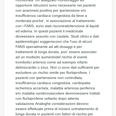
opportune istruzioni sono necessarie nei pazienti
con anamnesi positiva per ipertensione e/o
insufficienza cardiaca congestizia da lieve a
moderata poiche', in associazione al trattamento
con i FANS, sono stati riscontratiritenzione di liquidi
ed edema. In questi pazienti il medicinale
deveessere assunto con cautela. Studi clinici e dati
epidemiologici suggeriscono che l'uso di alcuni
FANS specialmente ad alti dosaggi e per
trattamenti di lunga durata, puo' essere associato
ad un modesto aumentodel rischio di eventi
trombotici arteriosi come ad esempio infarto
delmiocardio o ictus. Non ci sono dati sufficienti per
escludere un rischio simile per flurbiprofene. I
pazienti con ipertensione non controllata,
insufficienza cardiaca congestizia, cardiopatia
ischemica accertata, malattia arteriosa periferica
e/o malattia cerebrovascolare devonoessere trattati
con flurbiprofene soltanto dopo attenta
valutazione.Analoghe considerazioni devono
essere effettuate prima di iniziare untrattamento di
lunga durata in pazienti con fattori di rischio per