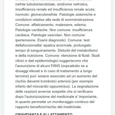
nefrite tubulointerstiziale, sindrome nefrotica,
insufficienza renale ed insufficienza renale acuta;
nonnoto: glomerulonefrite. Patologie sistemiche e
condizioni relative alla sede di somministrazione.
Comune: affaticamento, malessere, edema.
Patologie cardiache. Non comune: insufficienza
cardiaca. Patologie vascolari. Non comune:
ipertensione. Esami diagnostici. Comune: test
dellafunzionalita' epatica anormale, prolungato
tempo di sanguinamento. Disturbi del metabolismo
e della nutrizione. Comune: ritenzione di fluidi. Studi
clinici e dati epidemiologici suggeriscono che
l'assunzione di alcuni FANS (soprattutto se a
dosaggi elevati e in caso di trattamento a lungo
termine) puo' essere associato ad un aumento del
rischio dieventi trombotici arteriosi (per esempio
infarto del miocardio oppureictus). La segnalazione
delle reazioni avverse sospette che si verificano
dopo l'autorizzazione del medicinale e' importante,
in quanto permette un monitoraggio continuo del
rapporto beneficio/rischio del medicinale.
GRAVIDANZA E ALLATTAMENTO