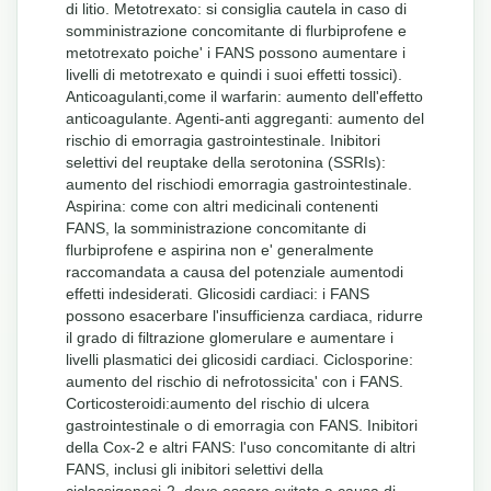
di litio. Metotrexato: si consiglia cautela in caso di
somministrazione concomitante di flurbiprofene e
metotrexato poiche' i FANS possono aumentare i
livelli di metotrexato e quindi i suoi effetti tossici).
Anticoagulanti,come il warfarin: aumento dell'effetto
anticoagulante. Agenti-anti aggreganti: aumento del
rischio di emorragia gastrointestinale. Inibitori
selettivi del reuptake della serotonina (SSRIs):
aumento del rischiodi emorragia gastrointestinale.
Aspirina: come con altri medicinali contenenti
FANS, la somministrazione concomitante di
flurbiprofene e aspirina non e' generalmente
raccomandata a causa del potenziale aumentodi
effetti indesiderati. Glicosidi cardiaci: i FANS
possono esacerbare l'insufficienza cardiaca, ridurre
il grado di filtrazione glomerulare e aumentare i
livelli plasmatici dei glicosidi cardiaci. Ciclosporine:
aumento del rischio di nefrotossicita' con i FANS.
Corticosteroidi:aumento del rischio di ulcera
gastrointestinale o di emorragia con FANS. Inibitori
della Cox-2 e altri FANS: l'uso concomitante di altri
FANS, inclusi gli inibitori selettivi della
ciclossigenasi-2, deve essere evitata a causa di