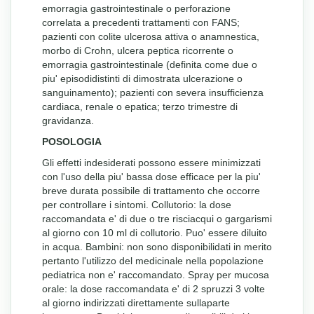
emorragia gastrointestinale o perforazione
correlata a precedenti trattamenti con FANS;
pazienti con colite ulcerosa attiva o anamnestica,
morbo di Crohn, ulcera peptica ricorrente o
emorragia gastrointestinale (definita come due o
piu' episodidistinti di dimostrata ulcerazione o
sanguinamento); pazienti con severa insufficienza
cardiaca, renale o epatica; terzo trimestre di
gravidanza.
POSOLOGIA
Gli effetti indesiderati possono essere minimizzati
con l'uso della piu' bassa dose efficace per la piu'
breve durata possibile di trattamento che occorre
per controllare i sintomi. Collutorio: la dose
raccomandata e' di due o tre risciacqui o gargarismi
al giorno con 10 ml di collutorio. Puo' essere diluito
in acqua. Bambini: non sono disponibilidati in merito
pertanto l'utilizzo del medicinale nella popolazione
pediatrica non e' raccomandato. Spray per mucosa
orale: la dose raccomandata e' di 2 spruzzi 3 volte
al giorno indirizzati direttamente sullaparte