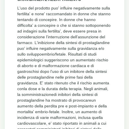
L'uso del prodotto puo' influire negativamente sulla
fertilita' e none' raccomandato in donne che stanno
tentando di concepire. In donne che hanno
difficolta' a concepire o che si stanno sottoponendo
ad indagini sulla fertilita', deve essere presa in
considerazione l'interruzione dell'assunzione del
farmaco. L'inibizione della sintesi di prostaglandine
puo' influire negativamente sulla gravidanza e/o
sullo sviluppoembrio/fetale. Risultati di studi
epidemiologici suggeriscono un aumentato rischio
di aborto e di malformazione cardiaca e di
gastroschisi dopo l'uso di un inibitore della sintesi
delle prostaglandine nelle prime fasi della
gravidanza. E' stato ritenuto che il rischio aumenta
conla dose e la durata della terapia. Negli animali,
la somministrazionedi inibitori della sintesi di
prostaglandine ha mostrato di provocareun
aumento della perdita pre e post-impianto e della
mortalita' embrio-fetale. Inoltre, un aumento di
incidenza di varie malformazioni, inclusa quella
cardiovascolare, e' stato riportato in animali a cui
eranostati somministrati inibitori di sintesi delle