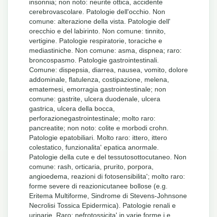
insonnia; non noto: neurite ottica, accidente
cerebrovascolare. Patologie dell'occhio. Non
comune: alterazione della vista. Patologie dell'
orecchio e del labirinto. Non comune: tinnito,
vertigine. Patologie respiratorie, toraciche e
mediastiniche. Non comune: asma, dispnea; raro:
broncospasmo. Patologie gastrointestinali.
Comune: dispepsia, diarrea, nausea, vomito, dolore
addominale, flatulenza, costipazione, melena,
ematemesi, emorragia gastrointestinale; non
comune: gastrite, ulcera duodenale, ulcera
gastrica, ulcera della bocca,
perforazionegastrointestinale; molto raro:
pancreatite; non noto: colite e morbodi crohn.
Patologie epatobiliari. Molto raro: ittero, ittero
colestatico, funzionalita' epatica anormale.
Patologie della cute e del tessutosottocutaneo. Non
comune: rash, orticaria, prurito, porpora,
angioedema, reazioni di fotosensibilita'; molto raro:
forme severe di reazionicutanee bollose (e.g.
Eritema Multiforme, Sindrome di Stevens-Johnsone
Necrolisi Tossica Epidermica). Patologie renali e
urinarie. Raro: nefrotossicita' in varie forme i.e.