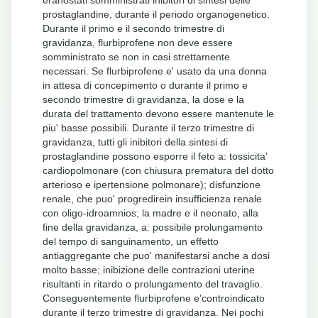
prostaglandine, durante il periodo organogenetico.
Durante il primo e il secondo trimestre di
gravidanza, flurbiprofene non deve essere
somministrato se non in casi strettamente
necessari. Se flurbiprofene e' usato da una donna
in attesa di concepimento o durante il primo e
secondo trimestre di gravidanza, la dose e la
durata del trattamento devono essere mantenute le
piu' basse possibili. Durante il terzo trimestre di
gravidanza, tutti gli inibitori della sintesi di
prostaglandine possono esporre il feto a: tossicita'
cardiopolmonare (con chiusura prematura del dotto
arterioso e ipertensione polmonare); disfunzione
renale, che puo' progredirein insufficienza renale
con oligo-idroamnios; la madre e il neonato, alla
fine della gravidanza, a: possibile prolungamento
del tempo di sanguinamento, un effetto
antiaggregante che puo' manifestarsi anche a dosi
molto basse; inibizione delle contrazioni uterine
risultanti in ritardo o prolungamento del travaglio.
Conseguentemente flurbiprofene e'controindicato
durante il terzo trimestre di gravidanza. Nei pochi