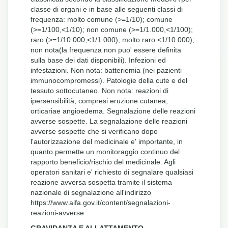
classe di organi e in base alle seguenti classi di
frequenza: molto comune (>=1/10); comune
(>=1/100,<1/10); non comune (>=1/1.000,<1/100);
raro (>=1/10.000,<1/1.000); molto raro <1/10.000);
non nota(la frequenza non puo' essere definita
sulla base dei dati disponibili). Infezioni ed
infestazioni. Non nota: batteriemia (nei pazienti
immunocompromessi). Patologie della cute e del
tessuto sottocutaneo. Non nota: reazioni di
ipersensibilità, compresi eruzione cutanea,
orticariae angioedema. Segnalazione delle reazioni
avverse sospette. La segnalazione delle reazioni
avverse sospette che si verificano dopo
l'autorizzazione del medicinale e' importante, in
quanto permette un monitoraggio continuo del
rapporto beneficio/rischio del medicinale. Agli
operatori sanitari e' richiesto di segnalare qualsiasi
reazione avversa sospetta tramite il sistema
nazionale di segnalazione all'indirizzo
https://www.aifa.gov.it/content/segnalazioni-
reazioni-avverse .
GRAVIDANZA E ALLATTAMENTO