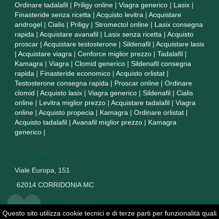
Ordinare tadalafil
|
Priligy online
|
Viagra generico
|
Lasix
|
Finasteride senza ricetta
|
Acquisto levitra
|
Acquistare
androgel
|
Cialis
|
Priligy
|
Stromectol online
|
Lasix consegna
rapida
|
Acquistare avanafil
|
Lasix senza ricetta
|
Acquisto
proscar
|
Acquistare testosterone
|
Sildenafil
|
Acquistare lasix
|
Acquistare viagra
|
Cenforce miglior prezzo
|
Tadalafil
|
Kamagra
|
Viagra
|
Clomid generico
|
Sildenafil consegna
rapida
|
Finasteride economico
|
Acquisto orlistat
|
Testosterone consegna rapida
|
Proscar online
|
Ordinare
clomid
|
Acquisto lasix
|
Viagra generico
|
Sildenafil
|
Cialis
online
|
Levitra miglior prezzo
|
Acquistare tadalafil
|
Viagra
online
|
Acquisto propecia
|
Kamagra
|
Ordinare orlistat
|
Acquisto tadalafil
|
Avanafil miglior prezzo
|
Kamagra
generico
|
Location
Viale Europa, 151
62014 CORRIDONIA MC
Questo sito utilizza cookie tecnici e di terze parti per funzionalità quali