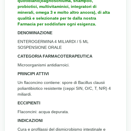
quotidiano(bagnoschiuma, shampoo,
probiotici, multivitaminici, integratori di
minerali, omega 3 e molto altro ancora), di alta
qualità e selezionate per te dalla nostra
Farmacia per soddisfare ogni esigenza.
DENOMINAZIONE
ENTEROGERMINA 4 MILIARDI / 5 ML
SOSPENSIONE ORALE
CATEGORIA FARMACOTERAPEUTICA
Microorganismi antidiarroici.
PRINCIPI ATTIVI
Un flaconcino contiene: spore di Bacillus clausii
poliantibiotico resistente (ceppi SIN, O/C, T, N/R) 4
miliardi.
ECCIPIENTI
Flaconcini: acqua depurata.
INDICAZIONI
Cura e profilassi del dismicrobismo intestinale e