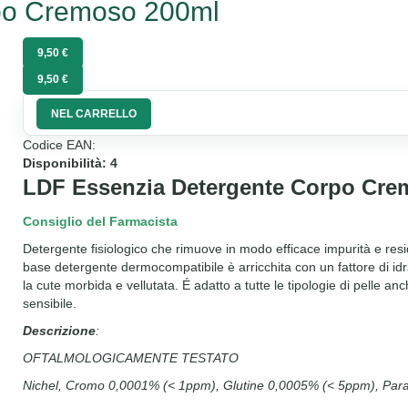
po Cremoso 200ml
9,50 €
9,50 €
NEL CARRELLO
Codice EAN:
Disponibilità: 4
LDF Essenzia Detergente Corpo Cre
Consiglio del Farmacista
Detergente fisiologico che rimuove in modo efficace impurità e residui
base detergente dermocompatibile è arricchita con un fattore di id
la cute morbida e vellutata. É adatto a tutte le tipologie di pelle an
sensibile.
Descrizione
:
OFTALMOLOGICAMENTE TESTATO
Nichel, Cromo 0,0001% (< 1ppm), Glutine 0,0005% (< 5ppm), Par