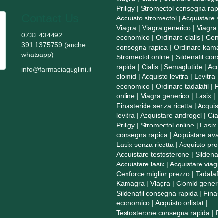
Priligy
|
Stromectol consegna rap
Contact Us
Acquisto stromectol
|
Acquistare 
Viagra
|
Viagra generico
|
Viagra
0733 434492
economico
|
Ordinare cialis
|
Cen
391 1375759 (anche
consegna rapida
|
Ordinare kam
whatsapp)
Stromectol online
|
Sildenafil co
rapida
|
Cialis
|
Semaglutide
|
Acq
info@farmaciaguglini.it
clomid
|
Acquisto levitra
|
Levitra
economico
|
Ordinare tadalafil
|
P
online
|
Viagra generico
|
Lasix
|
Finasteride senza ricetta
|
Acquis
levitra
|
Acquistare androgel
|
Cia
Priligy
|
Stromectol online
|
Lasix
consegna rapida
|
Acquistare ava
Lasix senza ricetta
|
Acquisto pro
Acquistare testosterone
|
Sildenaf
Acquistare lasix
|
Acquistare viag
Cenforce miglior prezzo
|
Tadalaf
Kamagra
|
Viagra
|
Clomid gener
Sildenafil consegna rapida
|
Fina
economico
|
Acquisto orlistat
|
Testosterone consegna rapida
|