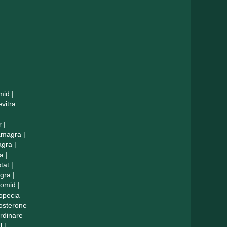
mid
|
evitra
r
|
amagra
|
agra
|
a
|
tat
|
agra
|
lomid
|
opecia
tosterone
rdinare
l
|