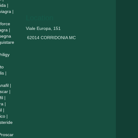
ida
|
viagra
|
Location
force
Viale Europa, 151
agra
|
nsegna
62014 CORRIDONIA MC
uistare
riligy
to
lis
|
nafil
|
scar
|
il
|
ra
|
il
|
ico
|
steride
Proscar