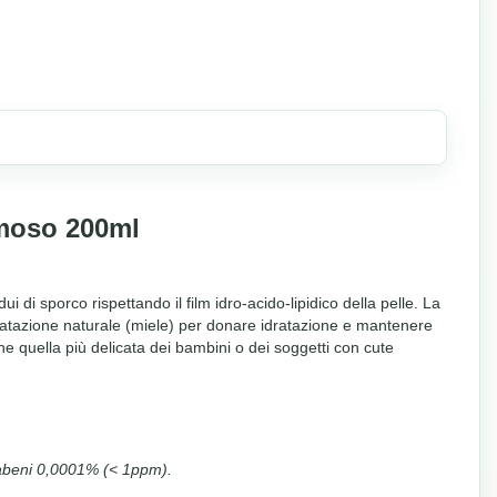
moso 200ml
 di sporco rispettando il film idro-acido-lipidico della pelle. La
ratazione naturale (miele) per donare idratazione e mantenere
che quella più delicata dei bambini o dei soggetti con cute
abeni 0,0001% (< 1ppm).