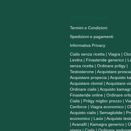
informazioni
Termini e Condizioni
Spedizioni e pagamenti
Informativa Privacy
Cialis senza ricetta
|
Viagra
|
Clo
Levitra
|
Finasteride generico
|
L
senza ricetta
|
Ordinare priligy
|
Testosterone
|
Acquistare prosca
Acquistare propecia
|
Acquisto k
Acquistare clomid
|
Acquistare vi
Ordinare cialis
|
Acquisto kamagr
Finasteride online
|
Ordinare orlis
Cialis
|
Priligy miglior prezzo
|
Vi
Cenforce
|
Viagra economico
|
C
Acquisto cialis
|
Semaglutide
|
Pr
economico
|
Lasix
|
Acquisto tes
|
Avanafil
|
Kamagra generico
|
O
viagra
|
Cialis
|
Ordinare androge