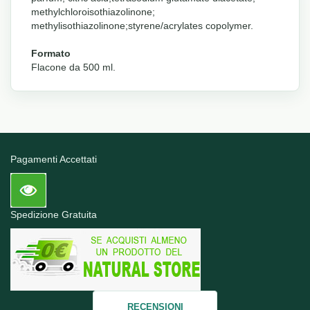
methylchloroisothiazolinone;
methylisothiazolinone;styrene/acrylates copolymer.
Formato
Flacone da 500 ml.
Pagamenti Accettati
Spedizione Gratuita
RECENSIONI