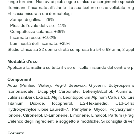
lungo termine. Non avrai piùbisogno di alcun accorgimento speciale!
illuminano l’incarnato all’istante. La sua texture riccae vellutata, re
Efficacia misurata dai dermatologi:
- Zampe di gallina: -26%
- Ptosi dell’ovale del viso: -11%
- Compattezza cutanea: +36%
- Incarnato roseo: +102%
- Luminosità dell’incarnato: +38%
Studio clinico su 22 donne di età compresa fra 54 e 69 anni, 2 applic
Modalità d'uso
Applicare la mattina su tutto il viso e il collo iniziando dal centro 
Componenti
Aqua (Purified Water), Peg-8 Beeswax, Glycerin, Butyrospermum
Isononanoate, Dicaprylyl Carbonate, BehenylAlcohol, Alumina,
JulibrissinBark Extract, Algin, Leontopodium Alpinum Callus Cultur
Titanium Dioxide, Tocopherol, 1,2-Hexanediol, C13-14Iso
Hydroxyethylcellulose,Laureth-7, Pentylene Glycol, Polyacryl
Ionone, Citronellol, D-Limonene, Limonene, Linalool, Parfum (Fra
L'elenco degli ingredienti è soggetto a modifiche. Si consiglia di ver
Formato