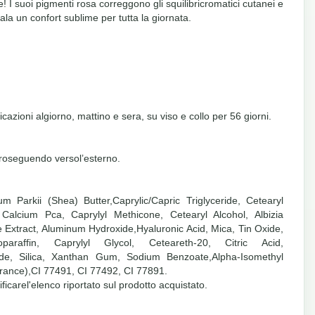
 I suoi pigmenti rosa correggono gli squilibricromatici cutanei e
gala un confort sublime per tutta la giornata.
azioni algiorno, mattino e sera, su viso e collo per 56 giorni.
e proseguendo versol’esterno.
 Parkii (Shea) Butter,Caprylic/Capric Triglyceride, Cetearyl
 Calcium Pca, Caprylyl Methicone, Cetearyl Alcohol, Albizia
e Extract, Aluminum Hydroxide,Hyaluronic Acid, Mica, Tin Oxide,
paraffin, Caprylyl Glycol, Ceteareth-20, Citric Acid,
amide, Silica, Xanthan Gum, Sodium Benzoate,Alpha-Isomethyl
grance),CI 77491, CI 77492, CI 77891.
ificarel'elenco riportato sul prodotto acquistato.